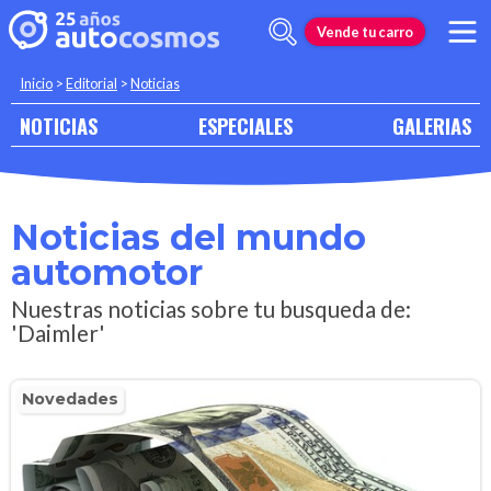
Vende tu carro
Inicio
>
Editorial
>
Noticias
NOTICIAS
ESPECIALES
GALERIAS
Noticias del mundo
automotor
Nuestras noticias sobre tu busqueda de:
'Daimler'
Novedades