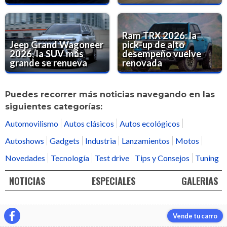
Ram TRX 2026: la
Jeep Grand Wagoneer
pick-up de alto
2026, la SUV más
desempeño vuelve
grande se renueva
renovada
Puedes recorrer más noticias navegando en las
siguientes categorías:
Automovilismo
Autos clásicos
Autos ecológicos
Autoshows
Gadgets
Industria
Lanzamientos
Motos
Novedades
Tecnología
Test drive
Tips y Consejos
Tuning
NOTICIAS
ESPECIALES
GALERIAS
Vende tu carro