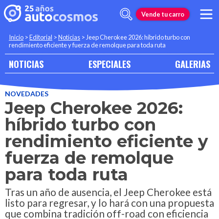
Vende tu carro
Inicio
>
Editorial
>
Noticias
>
Jeep Cherokee 2026: híbrido turbo con
rendimiento eficiente y fuerza de remolque para toda ruta
NOTICIAS
ESPECIALES
GALERIAS
NOVEDADES
Jeep Cherokee 2026:
híbrido turbo con
rendimiento eficiente y
fuerza de remolque
para toda ruta
Tras un año de ausencia, el Jeep Cherokee está
listo para regresar, y lo hará con una propuesta
que combina tradición off-road con eficiencia