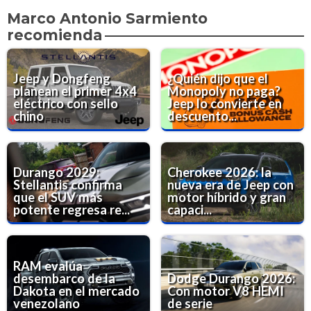
Marco Antonio Sarmiento
recomienda
Jeep y Dongfeng
¿Quién dijo que el
planean el primer 4x4
Monopoly no paga?
eléctrico con sello
Jeep lo convierte en
chino
descuento...
Durango 2029:
Cherokee 2026: la
Stellantis confirma
nueva era de Jeep con
que el SUV más
motor híbrido y gran
potente regresa re...
capaci...
RAM evalúa
desembarco de la
Dodge Durango 2026:
Dakota en el mercado
Con motor V8 HEMI
venezolano
de serie