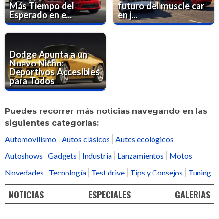
Más Tiempo del
futuro del muscle car
Esperado en e...
en j...
Dodge Apunta a un
Nuevo Nicho:
Deportivos Accesibles
para Todos
Puedes recorrer más noticias navegando en las
siguientes categorías:
Automovilismo
Autos clásicos
Autos ecológicos
Autoshows
Gadgets
Industria
Lanzamientos
Motos
Novedades
Tecnología
Test drive
Tips y Consejos
Tuning
NOTICIAS
ESPECIALES
GALERIAS