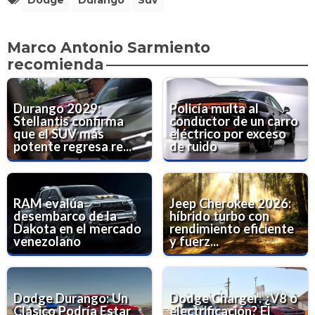
Marco Antonio Sarmiento
recomienda
Durango 2029:
Policía multa al
Stellantis confirma
conductor de un carro
que el SUV más
eléctrico por exceso
potente regresa re...
de ruido
RAM evalúa
Jeep Cherokee 2026:
desembarco de la
híbrido turbo con
Dakota en el mercado
rendimiento eficiente
venezolano
y fuerz...
Dodge Durango: Un
Dodge Charger: ¿V8 o
Clásico Podría Estar
electrificación? El