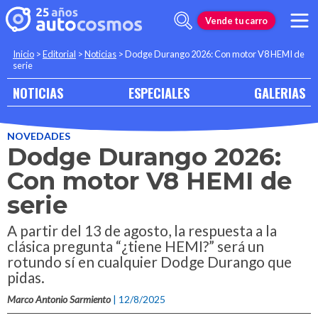
Vende tu carro
Inicio
>
Editorial
>
Noticias
>
Dodge Durango 2026: Con motor V8 HEMI de
serie
NOTICIAS
ESPECIALES
GALERIAS
NOVEDADES
Dodge Durango 2026:
Con motor V8 HEMI de
serie
A partir del 13 de agosto, la respuesta a la
clásica pregunta “¿tiene HEMI?” será un
rotundo sí en cualquier Dodge Durango que
pidas.
Marco Antonio Sarmiento
| 12/8/2025