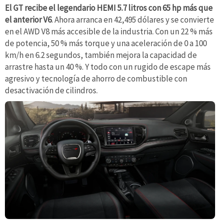
El GT recibe el legendario HEMI 5.7 litros con 65 hp más que
el anterior V6
. Ahora arranca en 42,495 dólares y se convierte
en el AWD V8 más accesible de la industria. Con un 22 % más
de potencia, 50 % más torque y una aceleración de 0 a 100
km/h en 6.2 segundos, también mejora la capacidad de
arrastre hasta un 40 %. Y todo con un rugido de escape más
agresivo y tecnología de ahorro de combustible con
desactivación de cilindros.