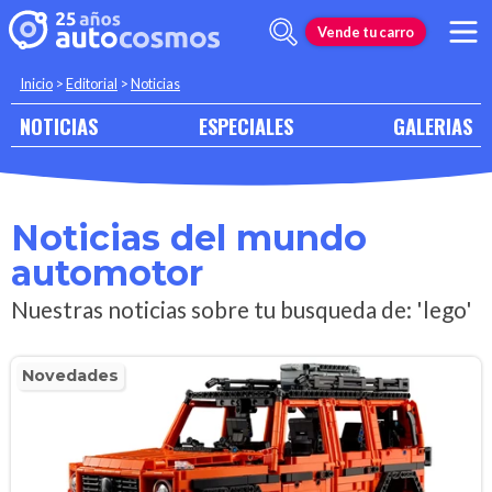
Vende tu carro
Inicio
>
Editorial
>
Noticias
NOTICIAS
ESPECIALES
GALERIAS
Noticias del mundo
automotor
Nuestras noticias sobre tu busqueda de: 'lego'
Novedades