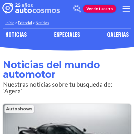
Vende tu carro
Inicio
>
Editorial
>
Noticias
NOTICIAS
ESPECIALES
GALERIAS
Noticias del mundo
automotor
Nuestras noticias sobre tu busqueda de:
'Agera'
Autoshows