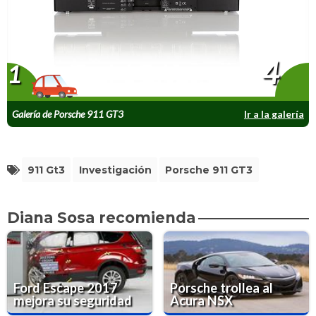
4
1
Galería de Porsche 911 GT3
Ir a la galería
911 Gt3
Investigación
Porsche 911 GT3
Diana Sosa recomienda
Ford Escape 2017
Porsche trollea al
mejora su seguridad
Acura NSX