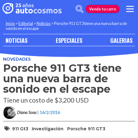
Vende tu carro
Inicio
>
Editorial
>
Noticias
>
Porsche 911 GT3 tiene una nueva barra de
sonido en el escape
NOTICIAS
ESPECIALES
GALERIAS
NOVEDADES
Porsche 911 GT3 tiene
una nueva barra de
sonido en el escape
Tiene un costo de $3,200 USD
Diana Sosa
| 16/2/2016
911 Gt3
Investigación
Porsche 911 GT3