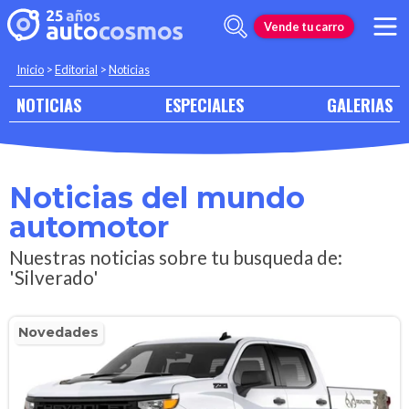
Vende tu carro
Inicio
>
Editorial
>
Noticias
NOTICIAS
ESPECIALES
GALERIAS
Noticias del mundo
automotor
Nuestras noticias sobre tu busqueda de:
'Silverado'
Novedades