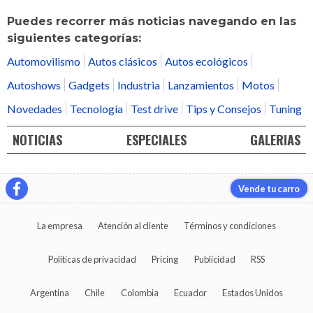
Puedes recorrer más noticias navegando en las
siguientes categorías:
Automovilismo
Autos clásicos
Autos ecológicos
Autoshows
Gadgets
Industria
Lanzamientos
Motos
Novedades
Tecnología
Test drive
Tips y Consejos
Tuning
NOTICIAS
ESPECIALES
GALERIAS
Vende tu carro
La empresa
Atención al cliente
Términos y condiciones
Políticas de privacidad
Pricing
Publicidad
RSS
Argentina
Chile
Colombia
Ecuador
Estados Unidos