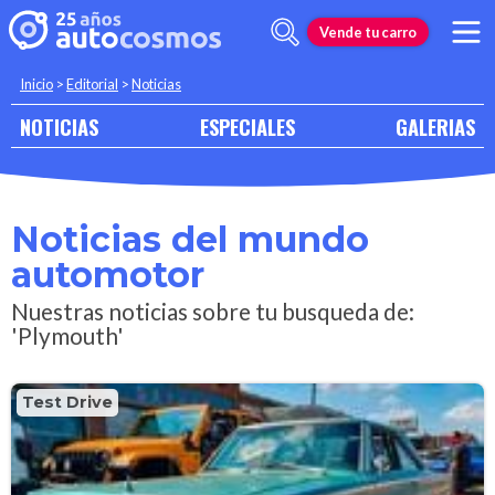
Vende tu carro
Inicio
>
Editorial
>
Noticias
NOTICIAS
ESPECIALES
GALERIAS
Noticias del mundo
automotor
Nuestras noticias sobre tu busqueda de:
'Plymouth'
Test Drive