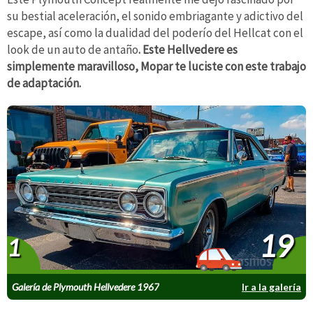
su bestial aceleración, el sonido embriagante y adictivo del
escape, así como la dualidad del poderío del Hellcat con el
look de un auto de antaño
. Este Hellvedere es
simplemente maravilloso, Mopar te luciste con este trabajo
de adaptación.
19
1
Galería de Plymouth Hellvedere 1967
Ir a la galería