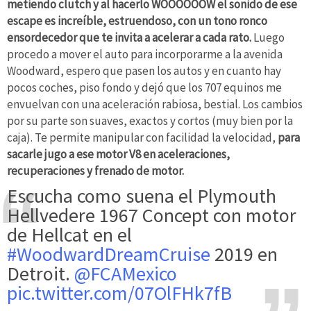
metiendo clutch y al hacerlo WOOOOOOW el sonido de ese
escape es increíble, estruendoso, con un tono ronco
ensordecedor que te invita a acelerar a cada rato.
Luego
procedo a mover el auto para incorporarme a la avenida
Woodward, espero que pasen los autos y en cuanto hay
pocos coches, piso fondo y dejó que los 707 equinos me
envuelvan con una aceleración rabiosa, bestial. Los cambios
por su parte son suaves, exactos y cortos (muy bien por la
caja). Te permite manipular con facilidad la velocidad,
para
sacarle jugo a ese motor V8 en aceleraciones,
recuperaciones y frenado de motor.
Escucha como suena el Plymouth
Hellvedere 1967 Concept con motor
de Hellcat en el
#WoodwardDreamCruise
2019 en
Detroit.
@FCAMexico
pic.twitter.com/07OlFHk7fB