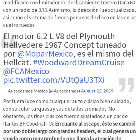
modificado con limitador de deslizamiento trasero Dana 60
con un radio de 3.73. Asimismo, la dirección fue actualizada,
así como el sistema de frenos por unos de disco en las en las
cuatro ruedas.
El motor 6.2 L V8 del Plymouth
Hellvedere 1967 Concept tuneado
por
@MoparMexico
, es el mismo del
Hellcat.
#WoodwardDreamCruise
@FCAMexico
pic.twitter.com/VUtQaU3TXi
— Autocosmos México (@Autocosmos)
August 22, 2019
Por fuera luce como cualquier auto clásico bien cuidado,
con su color turquesa y sus detalles cromados. No
obstante, los rines clásicos fueron ajustados a un par de
llantas BF Goodrich TA.
En cuanto al escape, éste se cambió
por uno doble largo con grandes headers, el cual genera un
sonido ronco muy profundo que llama la atención de