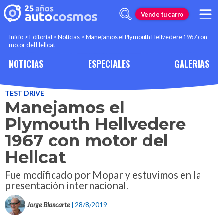
Vende tu carro
Inicio
>
Editorial
>
Noticias
>
Manejamos el Plymouth Hellvedere 1967 con
motor del Hellcat
NOTICIAS
ESPECIALES
GALERIAS
TEST DRIVE
Manejamos el
Plymouth Hellvedere
1967 con motor del
Hellcat
Fue modificado por Mopar y estuvimos en la
presentación internacional.
Jorge Blancarte
| 28/8/2019