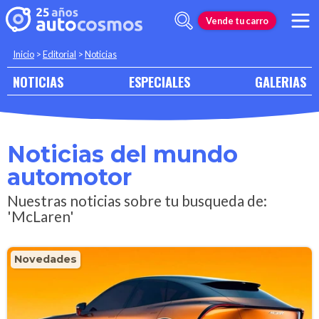
Vende tu carro
Inicio
>
Editorial
>
Noticias
NOTICIAS
ESPECIALES
GALERIAS
Noticias del mundo
automotor
Nuestras noticias sobre tu busqueda de:
'McLaren'
Novedades