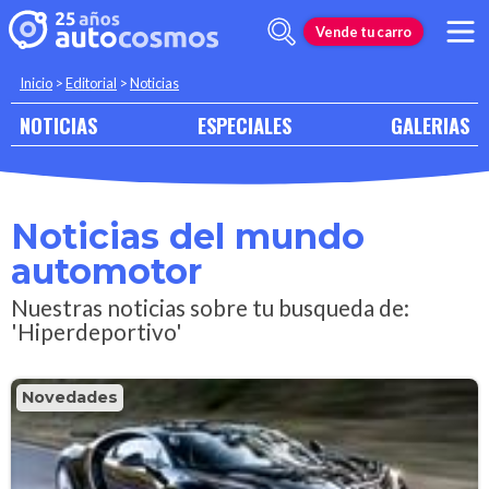
Vende tu carro
Inicio
>
Editorial
>
Noticias
NOTICIAS
ESPECIALES
GALERIAS
Noticias del mundo
automotor
Nuestras noticias sobre tu busqueda de:
'Hiperdeportivo'
Novedades