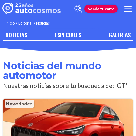
Vende tu carro
Inicio
>
Editorial
>
Noticias
NOTICIAS
ESPECIALES
GALERIAS
Noticias del mundo
automotor
Nuestras noticias sobre tu busqueda de: 'GT'
Novedades