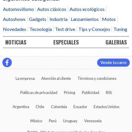
Automovilismo
Autos clásicos
Autos ecológicos
Autoshows
Gadgets
Industria
Lanzamientos
Motos
Novedades
Tecnología
Test drive
Tips y Consejos
Tuning
NOTICIAS
ESPECIALES
GALERIAS
Vende tu carro
La empresa
Atención al cliente
Términos y condiciones
Políticas de privacidad
Pricing
Publicidad
RSS
Argentina
Chile
Colombia
Ecuador
Estados Unidos
México
Perú
Uruguay
Venezuela