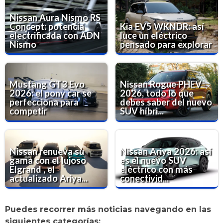
Nissan Aura Nismo RS
Concept: potencia
Kia EV5 WKNDR: así
electrificada con ADN
luce un eléctrico
Nismo
pensado para explorar
Mustang GT3 Evo
Nissan Rogue PHEV
2026: el pony car se
2026, todo lo que
perfecciona para
debes saber del nuevo
competir
SUV híbri...
Nissan renueva su
Nissan Ariya 2026: así
gama con el lujoso
es el nuevo SUV
Elgrand , el
eléctrico con más
actualizado Ariya...
conectivid...
Puedes recorrer más noticias navegando en las
siguientes categorías: