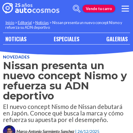
Vende tu carro
Inicio
>
Editorial
>
Noticias
>
Nissan presenta un nuevo concept Nismo y
refuerza su ADN deportivo
NOTICIAS
ESPECIALES
GALERIAS
NOVEDADES
Nissan presenta un
nuevo concept Nismo y
refuerza su ADN
deportivo
El nuevo concept Nismo de Nissan debutará
en Japón. Conoce qué busca la marca y cómo
refuerza su apuesta por el desempeño.
Marco Antonio Sarmiento Sanchez
| 26/12/2025