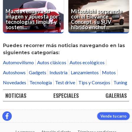
Mazda renueva su
Mitsubishi sorprende
imagen y apuesta por
con el Elevance
tecnologías limpias y
Concept, su SUV
sosteni...
híbrido enchuf...
Puedes recorrer más noticias navegando en las
siguientes categorías:
Automovilismo
Autos clásicos
Autos ecológicos
Autoshows
Gadgets
Industria
Lanzamientos
Motos
Novedades
Tecnología
Test drive
Tips y Consejos
Tuning
NOTICIAS
ESPECIALES
GALERIAS
Vende tu carro
La empresa
Atención al cliente
Términos y condiciones