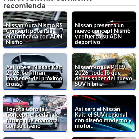
recomienda
Nissan Aura Nismo RS
Nissan presenta un
Concept: potencia
nuevo concept Nismo
electrificada con ADN
y refuerza su ADN
Nismo
deportivo
Así luce el Nissan Kait
Nissan Rogue PHEV
2026: se filtran
2026, todo lo que
imágenes del próximo
debes saber del nuevo
cross...
SUV híbri...
Toyota Corolla
Así será el Nissan
Concept: el sedán del
Kait, el SUV regional
futuro que enamora
con diseño moderno y
con su diseño
motor...