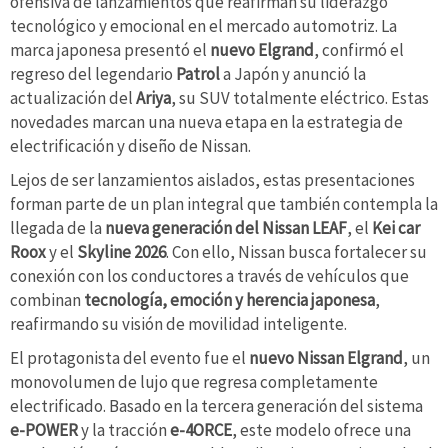
ofensiva de lanzamientos que reafirman su liderazgo
tecnológico y emocional en el mercado automotriz. La
marca japonesa presentó el
nuevo Elgrand
, confirmó el
regreso del legendario
Patrol
a Japón y anunció la
actualización del
Ariya
, su SUV totalmente eléctrico. Estas
novedades marcan una nueva etapa en la estrategia de
electrificación y diseño de Nissan.
Lejos de ser lanzamientos aislados, estas presentaciones
forman parte de un plan integral que también contempla la
llegada de la
nueva generación del Nissan LEAF
, el
Kei car
Roox
y el
Skyline 2026
. Con ello, Nissan busca fortalecer su
conexión con los conductores a través de vehículos que
combinan
tecnología, emoción y herencia japonesa
,
reafirmando su visión de movilidad inteligente.
El protagonista del evento fue el
nuevo Nissan Elgrand
, un
monovolumen de lujo que regresa completamente
electrificado. Basado en la tercera generación del sistema
e-POWER
y la tracción
e-4ORCE
, este modelo ofrece una