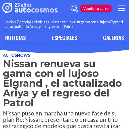
Vende tu carro
Inicio
>
Editorial
>
Noticias
>
Nissan renueva su gama con el lujoso Elgrand
, el actualizado Ariya y el regreso del Patrol
NOTICIAS
ESPECIALES
GALERIAS
AUTOSHOWS
Nissan renueva su
gama con el lujoso
Elgrand , el actualizado
Ariya y el regreso del
Patrol
Nissan puso en marcha una nueva fase de su
plan Re:Nissan, presentando en casa un trío
estratégico de modelos que busca revitalizar