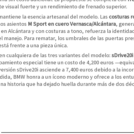
te visual fuerte y un rendimiento de frenado superior.
l mantiene la esencia artesanal del modelo. Las
costuras r
 los asientos
M Sport en cuero Vernasca/Alcántara
, gener
 en Alcántara y con costuras a tono, refuerza la identid
el manejo. Para rematar, los umbrales de las puertas pr
stá frente a una pieza única.
 en cualquiera de las tres variantes del modelo:
sDrive20i
pamiento especial tiene un costo de 4,200 euros —equiv
rsión sDrive20i asciende a 7,400 euros debido a la incor
ida, BMW honra a un ícono moderno y ofrece a los entu
una historia que ha dejado huella durante más de dos dé