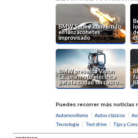
B
BMW Serie 7 convertido
l
en lanzacohetes
d
improvisado
c
BMW presenta Vision
B
CE, una moto eléctrica
f
para la ciudad sin casco...
Kl
Puedes recorrer más noticias 
Automovilismo
Autos clásicos
Au
Tecnología
Test drive
Tips y Cons