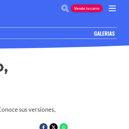
Vende tu carro
GALERIAS
o,
 Conoce sus versiones,