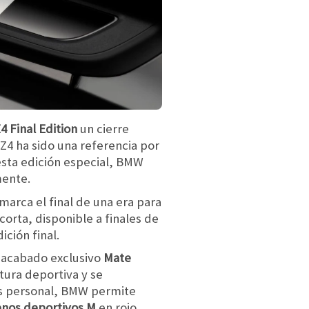
4 Final Edition
un cierre
Z4 ha sido una referencia por
esta edición especial, BMW
mente.
 marca el final de una era para
rta, disponible a finales de
ción final.
 acabado exclusivo
Mate
stura deportiva y se
ás personal, BMW permite
enos deportivos M
en rojo