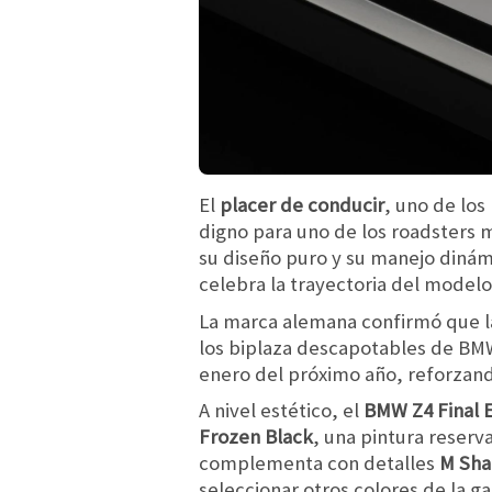
El
placer de conducir
, uno de lo
digno para uno de los roadsters m
su diseño puro y su manejo dinám
celebra la trayectoria del modelo
La marca alemana confirmó que l
los biplaza descapotables de BMW
enero del próximo año, reforzando
A nivel estético, el
BMW Z4 Final E
Frozen Black
, una pintura reserva
complementa con detalles
M Sha
seleccionar otros colores de la g