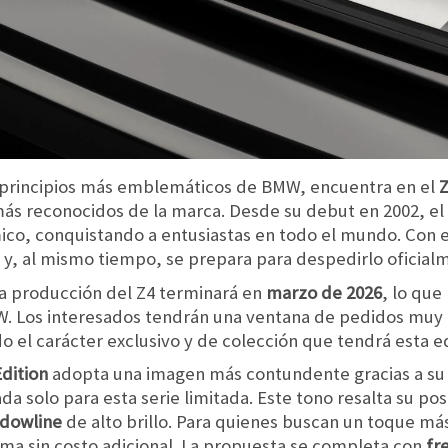
s principios más emblemáticos de BMW, encuentra en el
Z
ás reconocidos de la marca. Desde su debut en 2002, el 
ico, conquistando a entusiastas en todo el mundo. Con 
 y, al mismo tiempo, se prepara para despedirlo oficial
a producción del Z4 terminará en
marzo de 2026
, lo que
. Los interesados tendrán una ventana de pedidos muy co
 el carácter exclusivo y de colección que tendrá esta edi
dition
adopta una imagen más contundente gracias a su
da solo para esta serie limitada. Este tono resalta su po
dowline
de alto brillo. Para quienes buscan un toque m
ama sin costo adicional. La propuesta se completa con
fr