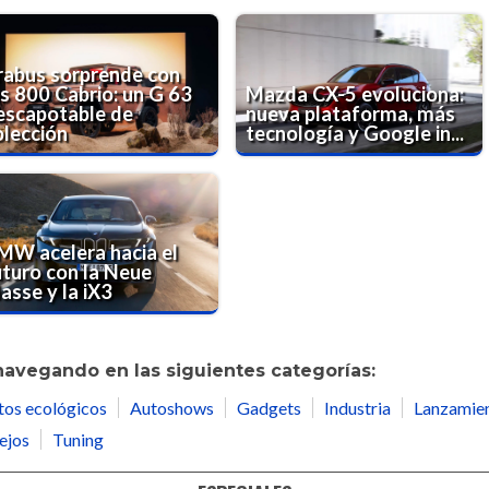
rabus sorprende con
os 800 Cabrio: un G 63
Mazda CX-5 evoluciona:
escapotable de
nueva plataforma, más
olección
tecnología y Google in...
MW acelera hacia el
uturo con la Neue
asse y la iX3
navegando en las siguientes categorías:
tos ecológicos
Autoshows
Gadgets
Industria
Lanzamie
ejos
Tuning