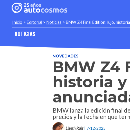
Inicio
>
Editorial
>
Noticias
>
BMW Z4 Final Edition: lujo, histori
NOTICIAS
NOVEDADES
BMW Z4 Fi
historia 
anunciad
BMW lanza la edición final de
precios y la fecha en que ter
Lizeth Ruiz
| 7/12/2025