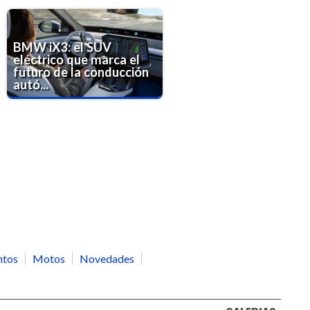
BMW iX3: el SUV
eléctrico que marca el
futuro de la conducción
autó...
ntos
Motos
Novedades