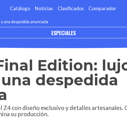
Catálogo
Noticias
Clasificados
Comparador
a y una despedida anunciada
ESPECIALES
nal Edition: luj
y una despedida
a
l Z4 con diseño exclusivo y detalles artesanales.
mina su producción.