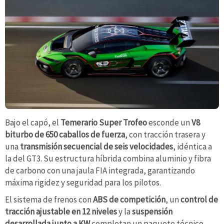
Bajo el capó, el
Temerario Super Trofeo
esconde un
V8
biturbo de 650 caballos de fuerza
, con tracción trasera y
una
transmisión secuencial de seis velocidades
, idéntica a
la del GT3. Su estructura híbrida combina aluminio y fibra
de carbono con una jaula FIA integrada, garantizando
máxima rigidez y seguridad para los pilotos.
El sistema de frenos con
ABS de competición
, un
control de
tracción ajustable en 12 niveles
y la
suspensión
desarrollada junto a KW
completan un paquete técnico