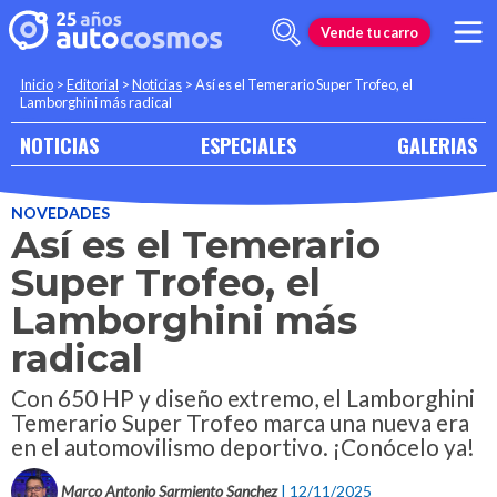
Vende tu carro
Inicio
>
Editorial
>
Noticias
>
Así es el Temerario Super Trofeo, el
Lamborghini más radical
NOTICIAS
ESPECIALES
GALERIAS
NOVEDADES
Así es el Temerario
Super Trofeo, el
Lamborghini más
radical
Con 650 HP y diseño extremo, el Lamborghini
Temerario Super Trofeo marca una nueva era
en el automovilismo deportivo. ¡Conócelo ya!
Marco Antonio Sarmiento Sanchez
| 12/11/2025