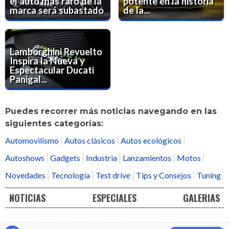
el auto más raro de la
potente en la historia
marca será subastado
de la...
Lamborghini Revuelto
Inspira la Nueva y
Espectacular Ducati
Panigal...
Puedes recorrer más noticias navegando en las
siguientes categorías:
Automovilismo
Autos clásicos
Autos ecológicos
Autoshows
Gadgets
Industria
Lanzamientos
Motos
Novedades
Tecnología
Test drive
Tips y Consejos
Tuning
NOTICIAS
ESPECIALES
GALERIAS