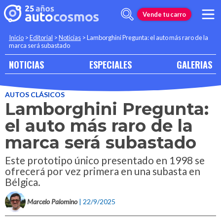
Vende tu carro
Inicio
>
Editorial
>
Noticias
>
Lamborghini Pregunta: el auto más raro de la
marca será subastado
NOTICIAS
ESPECIALES
GALERIAS
AUTOS CLÁSICOS
Lamborghini Pregunta:
el auto más raro de la
marca será subastado
Este prototipo único presentado en 1998 se
ofrecerá por vez primera en una subasta en
Bélgica.
Marcelo Palomino
| 22/9/2025