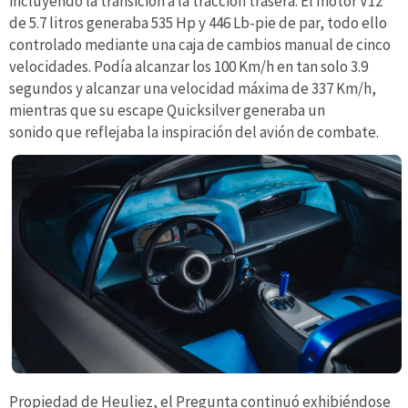
incluyendo la transición a la tracción trasera. El motor V12
de 5.7 litros generaba 535 Hp y ​​446 Lb-pie de par, todo ello
controlado mediante una caja de cambios manual de cinco
velocidades. Podía alcanzar los 100 Km/h en tan solo 3.9
segundos y alcanzar una velocidad máxima de 337 Km/h,
mientras que su escape Quicksilver generaba un
sonido que reflejaba la inspiración del avión de combate.
Propiedad de Heuliez, el Pregunta continuó exhibiéndose