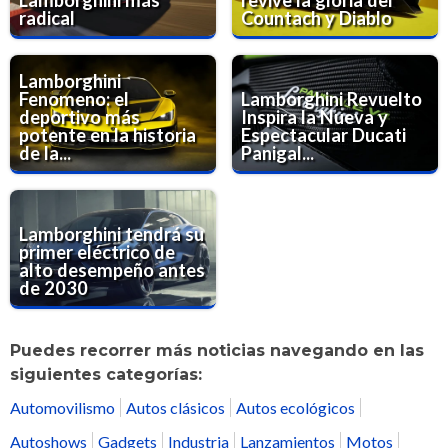
Lamborghini más
revive la gloria del
radical
Countach y Diablo
Lamborghini
Fenomeno: el
Lamborghini Revuelto
deportivo más
Inspira la Nueva y
potente en la historia
Espectacular Ducati
de la...
Panigal...
Lamborghini tendrá su
primer eléctrico de
alto desempeño antes
de 2030
Puedes recorrer más noticias navegando en las
siguientes categorías:
Automovilismo
Autos clásicos
Autos ecológicos
Autoshows
Gadgets
Industria
Lanzamientos
Motos