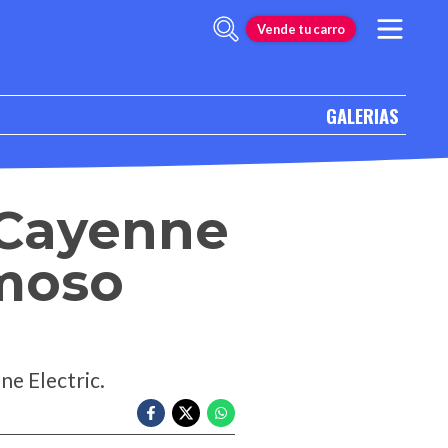
Vende tu carro
GALERIAS
 Cayenne
moso
ne Electric.