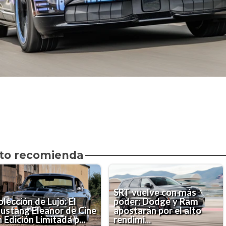
to recomienda
SRT vuelve con más
lección de Lujo: El
poder: Dodge y Ram
ustang Eleanor de Cine
apostarán por el alto
 Edición Limitada p...
rendimi...