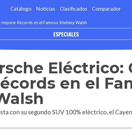
Catálogo
Noticias
Clasificados
Comparador
 Impone Récords en el Famoso Shelsley Walsh
ESPECIALES
sche Eléctrico:
écords en el Fa
 Walsh
ista con su segundo SUV 100% eléctrico, el Cayen