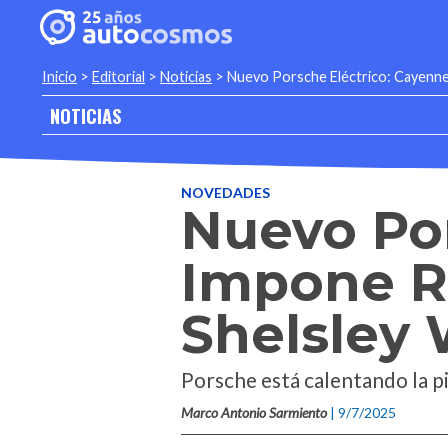
Inicio
>
Editorial
>
Noticias
>
Nuevo Porsche Eléctrico: Cayenne
NOTICIAS
NOVEDADES
Nuevo Por
Impone R
Shelsley
Porsche está calentando la p
Marco Antonio Sarmiento
| 9/7/2025