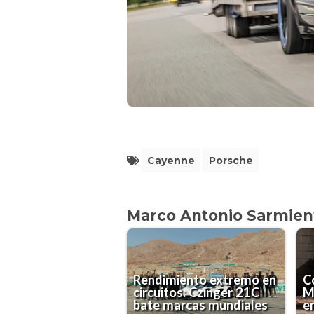
Cayenne
Porsche
Marco Antonio Sarmien
Rendimiento extremo en
Co
circuitos: Czinger 21C
M
bate marcas mundiales
en