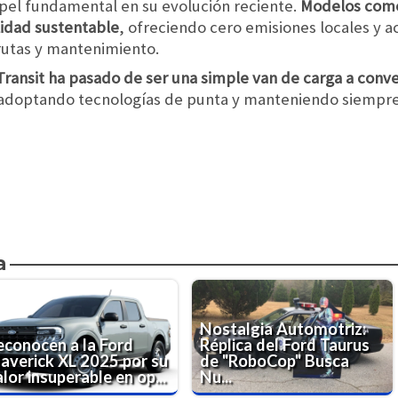
apel fundamental en su evolución reciente.
Modelos como 
idad sustentable
, ofreciendo cero emisiones locales y a
 rutas y mantenimiento.
Transit ha pasado de ser una simple van de carga a conve
 adoptando tecnologías de punta y manteniendo siempre
a
Nostalgia Automotriz:
econocen a la Ford
Réplica del Ford Taurus
averick XL 2025 por su
de "RoboCop" Busca
lor insuperable en op...
Nu...