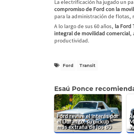
La electrificación ha jugado un p
compromiso de Ford con la movil
para la administración de flotas,
A lo largo de sus 60 años,
la Ford 
integral de movilidad comercial
,
productividad.
Ford
Transit
Esaú Ponce recomiend
Ford revive el interés por
R
el Durango, su pickup
M
más extraña de los 80
va