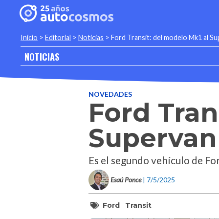
Inicio
>
Editorial
>
Noticias
>
Ford Transit: del modelo Mk1 al Su
NOTICIAS
NOVEDADES
Ford Tran
Supervan 
Es el segundo vehículo de For
Esaú Ponce
| 7/5/2025
Ford
Transit