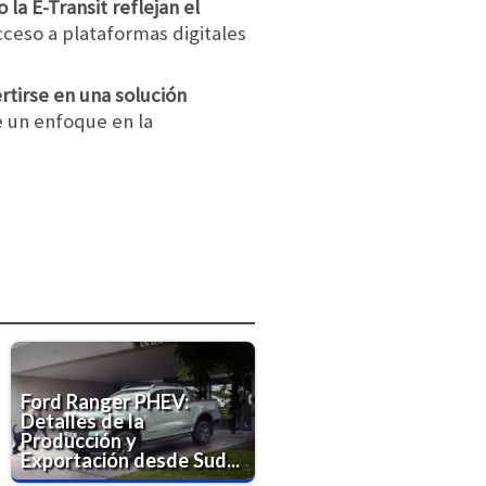
la E-Transit reflejan el
cceso a plataformas digitales
rtirse en una solución
 un enfoque en la
Ford Ranger PHEV:
Detalles de la
Producción y
Exportación desde Sud...