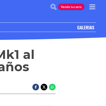
Vende tu carro
GALERIAS
Mk1 al
 años