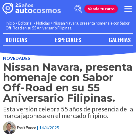
Vende tu carro
Inicio
>
Editorial
>
Noticias
>
Nissan Navara, presenta homenaje con Sabor
Off-Road en su 55 Aniversario Filipinas.
NOTICIAS
ESPECIALES
GALERIAS
NOVEDADES
Nissan Navara, presenta
homenaje con Sabor
Off-Road en su 55
Aniversario Filipinas.
Esta versión celebra 55 años de presencia de la
marca japonesa en el mercado filipino.
Esaú Ponce
| 14/4/2025