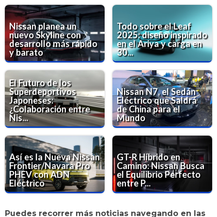
Nissan planea un
Todo sobre el Leaf
nuevo Skyline con
2025: diseño inspirado
desarrollo más rápido
en el Ariya y carga en
y barato
30...
El Futuro de los
Superdeportivos
Nissan N7, el Sedán
Japoneses:
Eléctrico que Saldrá
¿Colaboración entre
de China para el
Nis...
Mundo
Así es la Nueva Nissan
GT-R Híbrido en
Frontier/Navara Pro
Camino: Nissan Busca
PHEV con ADN
el Equilibrio Perfecto
Eléctrico
entre P...
Puedes recorrer más noticias navegando en las