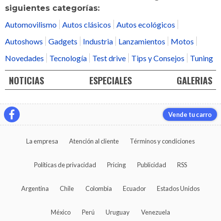
siguientes categorías:
Automovilismo
Autos clásicos
Autos ecológicos
Autoshows
Gadgets
Industria
Lanzamientos
Motos
Novedades
Tecnología
Test drive
Tips y Consejos
Tuning
NOTICIAS
ESPECIALES
GALERIAS
Vende tu carro
La empresa
Atención al cliente
Términos y condiciones
Políticas de privacidad
Pricing
Publicidad
RSS
Argentina
Chile
Colombia
Ecuador
Estados Unidos
México
Perú
Uruguay
Venezuela