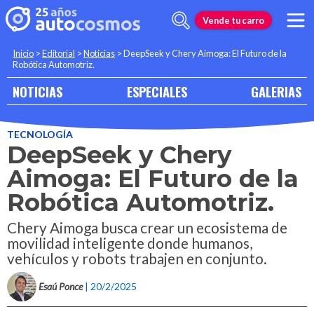
Vende tu carro
Inicio
>
Editorial
>
Noticias
>
DeepSeek y Chery Aimoga: El Futuro de la
Robótica Automotriz.
NOTICIAS
ESPECIALES
GALERIAS
TECNOLOGÍA
DeepSeek y Chery
Aimoga: El Futuro de la
Robótica Automotriz.
Chery Aimoga busca crear un ecosistema de
movilidad inteligente donde humanos,
vehículos y robots trabajen en conjunto.
Esaú Ponce
| 20/2/2025