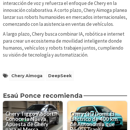
interacción de voz y refuerza el enfoque de Chery en la
innovación colaborativa. A corto plazo, Chery Aimoga planea
lanzar sus robots humanoides en mercados internacionales,
comenzando con la asistencia en ventas de vehículos.
A largo plazo, Chery busca combinar IA, robótica e internet
para crear un ecosistema de movilidad inteligente donde
humanos, vehículos y robots trabajen juntos, cumpliendo
su visión de tecnología y automatización.
Chery Aimoga
DeepSeek
Esaú Ponce recomienda
Chery Tiggo 7 Sport:
Chery QQ Domi: El
Conoce la Nueva
Eléctrico de 400 km
Apuesta de Chery
de Autonomía que
para el Merca...
Podría Trans...