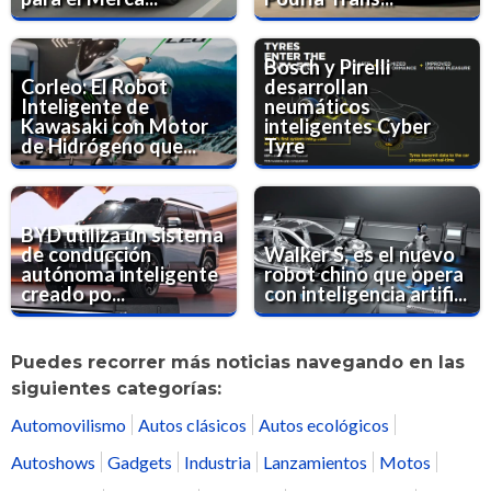
Bosch y Pirelli
Corleo: El Robot
desarrollan
Inteligente de
neumáticos
Kawasaki con Motor
inteligentes Cyber
de Hidrógeno que...
Tyre
BYD utiliza un sistema
de conducción
Walker S, es el nuevo
autónoma inteligente
robot chino que opera
creado po...
con inteligencia artifi...
Puedes recorrer más noticias navegando en las
siguientes categorías:
Automovilismo
Autos clásicos
Autos ecológicos
Autoshows
Gadgets
Industria
Lanzamientos
Motos