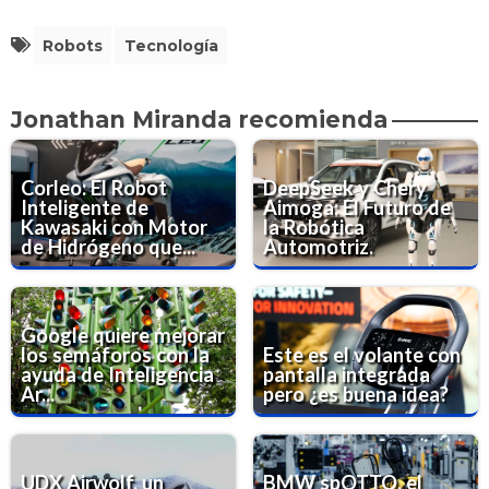
Robots
Tecnología
Jonathan Miranda recomienda
Corleo: El Robot
DeepSeek y Chery
Inteligente de
Aimoga: El Futuro de
Kawasaki con Motor
la Robótica
de Hidrógeno que...
Automotriz.
Google quiere mejorar
los semáforos con la
Este es el volante con
ayuda de Inteligencia
pantalla integrada
Ar...
pero ¿es buena idea?
UDX Airwolf, un
BMW spOTTO, el