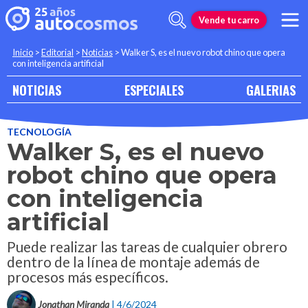
Vende tu carro
Inicio
>
Editorial
>
Noticias
>
Walker S, es el nuevo robot chino que opera
con inteligencia artificial
NOTICIAS
ESPECIALES
GALERIAS
TECNOLOGÍA
Walker S, es el nuevo
robot chino que opera
con inteligencia
artificial
Puede realizar las tareas de cualquier obrero
dentro de la línea de montaje además de
procesos más específicos.
Jonathan Miranda
| 4/6/2024