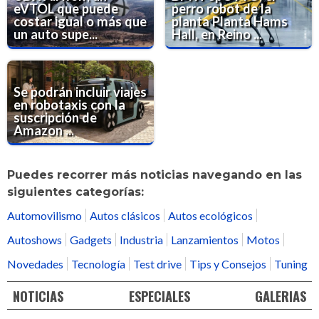
eVTOL que puede
perro robot de la
costar igual o más que
planta Planta Hams
un auto supe...
Hall, en Reino ...
Se podrán incluir viajes
en robotaxis con la
suscripción de
Amazon ...
Puedes recorrer más noticias navegando en las
siguientes categorías:
Automovilismo
Autos clásicos
Autos ecológicos
Autoshows
Gadgets
Industria
Lanzamientos
Motos
Novedades
Tecnología
Test drive
Tips y Consejos
Tuning
NOTICIAS
ESPECIALES
GALERIAS