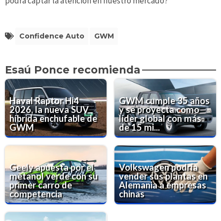
podrá captar la atención en nuestro mercado?
Confidence Auto
GWM
Esaú Ponce recomienda
Haval Raptor Hi4
GWM cumple 35 años
2026, la nueva SUV
y se proyecta como
híbrida enchufable de
líder global con más
GWM
de 15 mi...
Geely apuesta por el
Volkswagen podría
metanol verde con su
vender sus plantas en
primer carro de
Alemania a empresas
competencia
chinas