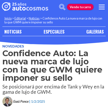
Vende tu carro
Inicio
>
Editorial
>
Noticias
>
Confidence Auto: La nueva marca de lujo con
la que GWM quiere imponer su sello
NOTICIAS
ESPECIALES
GALERIAS
NOVEDADES
Confidence Auto: La
nueva marca de lujo
con la que GWM quiere
imponer su sello
Se posicionará por encima de Tank y Wey en la
gama de lujo de GWM.
Esaú Ponce
| 1/2/2025