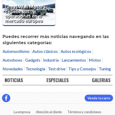
Great Wall Motors
detiene sus
operaciones en el
mercado europeo
Puedes recorrer más noticias navegando en las
siguientes categorías:
Automovilismo
Autos clásicos
Autos ecológicos
Autoshows
Gadgets
Industria
Lanzamientos
Motos
Novedades
Tecnología
Test drive
Tips y Consejos
Tuning
NOTICIAS
ESPECIALES
GALERIAS
Vende tu carro
La empresa
Atención al cliente
Términos y condiciones