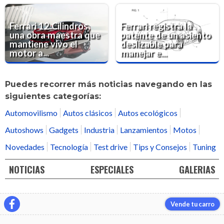
Ferrari 12 Cilindros,
Ferrari registra la
una obra maestra que
patente de un asiento
mantiene vivo el
deslizable para
motor a...
manejar e...
Puedes recorrer más noticias navegando en las
siguientes categorías:
Automovilismo
Autos clásicos
Autos ecológicos
Autoshows
Gadgets
Industria
Lanzamientos
Motos
Novedades
Tecnología
Test drive
Tips y Consejos
Tuning
NOTICIAS
ESPECIALES
GALERIAS
Vende tu carro