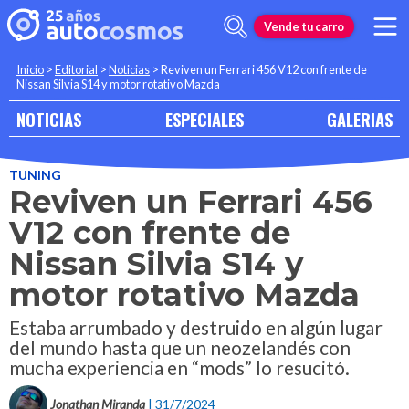
Vende tu carro
Inicio
>
Editorial
>
Noticias
>
Reviven un Ferrari 456 V12 con frente de
Nissan Silvia S14 y motor rotativo Mazda
NOTICIAS
ESPECIALES
GALERIAS
TUNING
Reviven un Ferrari 456
V12 con frente de
Nissan Silvia S14 y
motor rotativo Mazda
Estaba arrumbado y destruido en algún lugar
del mundo hasta que un neozelandés con
mucha experiencia en “mods” lo resucitó.
Jonathan Miranda
| 31/7/2024