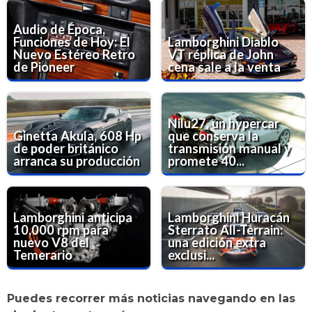
Audio de Época,
Funciones de Hoy: El
Lamborghini Diablo
Nuevo Estéreo Retro
VT réplica de John
de Pioneer
cena sale a la venta
Nilu27, un hypercar
Ginetta Akula, 608 Hp
que conserva la
de poder británico
transmisión manual y
arranca su producción
promete 40...
Lamborghini anticipa
Lamborghini Huracán
10,000 rpm para
Sterrato All-Terrain:
nuevo V8 del
una edición extra
Temerario
exclusi...
Puedes recorrer más noticias navegando en las