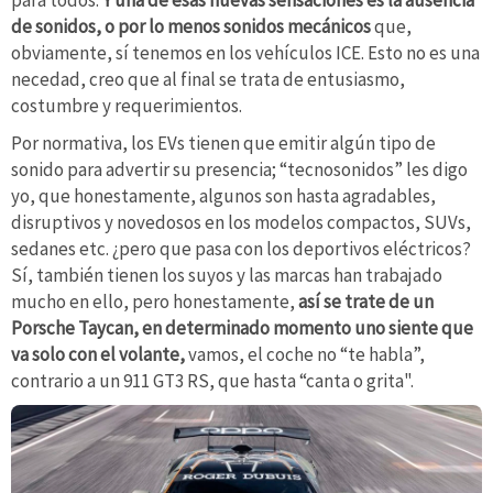
para todos.
Y una de esas nuevas sensaciones es la ausencia
de sonidos, o por lo menos sonidos mecánicos
que,
obviamente, sí tenemos en los vehículos ICE. Esto no es una
necedad, creo que al final se trata de entusiasmo,
costumbre y requerimientos.
Por normativa, los EVs tienen que emitir algún tipo de
sonido para advertir su presencia; “tecnosonidos” les digo
yo, que honestamente, algunos son hasta agradables,
disruptivos y novedosos en los modelos compactos, SUVs,
sedanes etc. ¿pero que pasa con los deportivos eléctricos?
Sí, también tienen los suyos y las marcas han trabajado
mucho en ello, pero honestamente,
así se trate de un
Porsche Taycan, en determinado momento uno siente que
va solo con el volante,
vamos, el coche no “te habla”,
contrario a un 911 GT3 RS, que hasta “canta o grita".