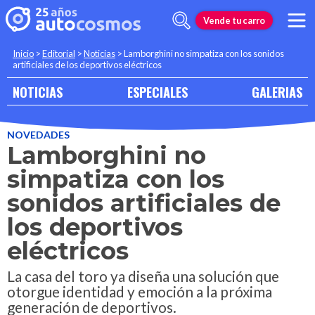
Vende tu carro
Inicio
>
Editorial
>
Noticias
>
Lamborghini no simpatiza con los sonidos
artificiales de los deportivos eléctricos
NOTICIAS
ESPECIALES
GALERIAS
NOVEDADES
Lamborghini no
simpatiza con los
sonidos artificiales de
los deportivos
eléctricos
La casa del toro ya diseña una solución que
otorgue identidad y emoción a la próxima
generación de deportivos.