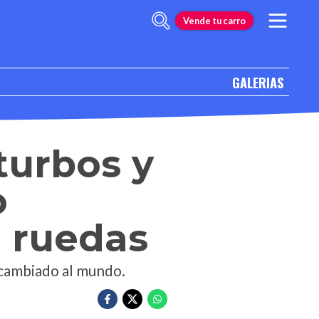
Vende tu carro
GALERIAS
turbos y
o
n ruedas
 cambiado al mundo.