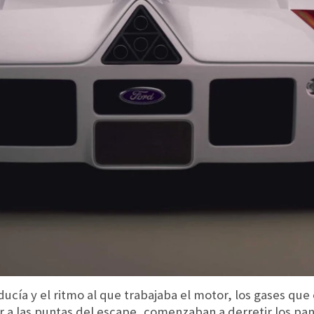
ucía y el ritmo al que trabajaba el motor, los gases qu
ar a las puntas del escape, comenzaban a derretir los pan