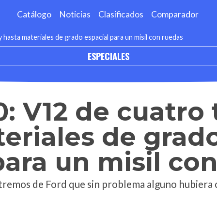
Catálogo
Noticias
Clasificados
Comparador
hasta materiales de grado espacial para un misil con ruedas
ESPECIALES
: V12 de cuatro 
eriales de grad
para un misil co
tremos de Ford que sin problema alguno hubiera