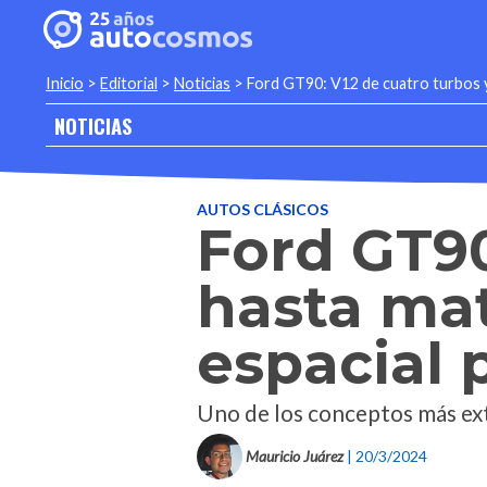
Inicio
>
Editorial
>
Noticias
>
Ford GT90: V12 de cuatro turbos y 
NOTICIAS
AUTOS CLÁSICOS
Ford GT90
hasta mat
espacial 
Uno de los conceptos más ex
Mauricio Juárez
| 20/3/2024