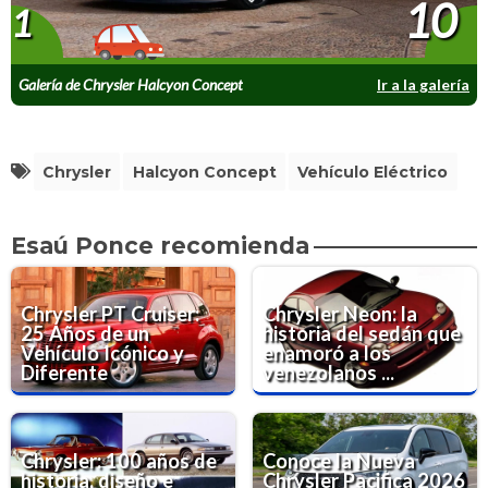
10
1
Galería de Chrysler Halcyon Concept
Ir a la galería
Chrysler
Halcyon Concept
Vehículo Eléctrico
Esaú Ponce recomienda
Chrysler PT Cruiser:
Chrysler Neon: la
25 Años de un
historia del sedán que
Vehículo Icónico y
enamoró a los
Diferente
venezolanos ...
Chrysler: 100 años de
Conoce la Nueva
historia, diseño e
Chrysler Pacifica 2026