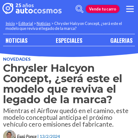
Vende tu carro
Inicio
>
Editorial
>
Noticias
>
Chrysler Halcyon Concept, ¿será este el
modelo que reviva el legado de la marca?
NOTICIAS
ESPECIALES
GALERIAS
NOVEDADES
Chrysler Halcyon
Concept, ¿será este el
modelo que reviva el
legado de la marca?
Mientras el Airflow quedó en el camino, este
modelo conceptual anticipa el próximo
vehículo cero emisiones del fabricante.
Esaú Ponce
| 13/2/2024