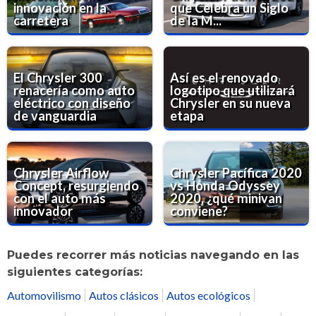
innovación en la
que Celebra un Siglo
carretera
de la M...
El Chrysler 300
Así es el renovado
renacería como auto
logotipo que utilizará
eléctrico con diseño
Chrysler en su nueva
de vanguardia
etapa
Chrysler Airflow
Chrysler Pacífica 2020
Concept, resurgiendo
vs Honda Odyssey
con el auto más
2020, ¿qué minivan
innovador
conviene?
Puedes recorrer más noticias navegando en las
siguientes categorías:
Automovilismo
Autos clásicos
Autos ecológicos