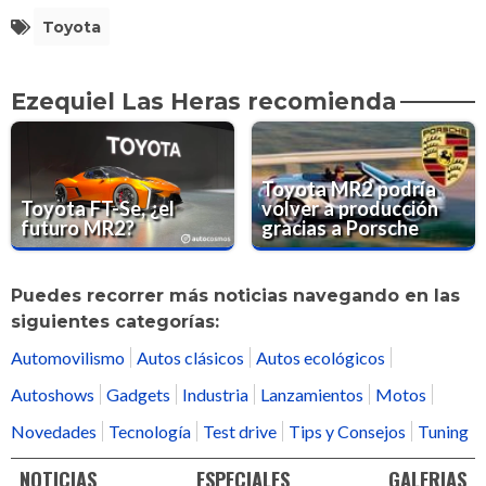
Toyota
Ezequiel Las Heras recomienda
Toyota MR2 podría
Toyota FT-Se, ¿el
volver a producción
futuro MR2?
gracias a Porsche
Puedes recorrer más noticias navegando en las
siguientes categorías:
Automovilismo
Autos clásicos
Autos ecológicos
Autoshows
Gadgets
Industria
Lanzamientos
Motos
Novedades
Tecnología
Test drive
Tips y Consejos
Tuning
NOTICIAS
ESPECIALES
GALERIAS