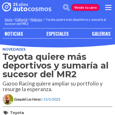
Vende tu carro
Inicio
>
Editorial
>
Noticias
>
Toyota quiere más deportivos y sumaría al
sucesor del MR2
NOTICIAS
ESPECIALES
GALERIAS
NOVEDADES
Toyota quiere más
deportivos y sumaría al
sucesor del MR2
Gazoo Racing quiere ampliar su portfolio y
resurge la esperanza.
Ezequiel Las Heras
| 15/5/2023
Toyota