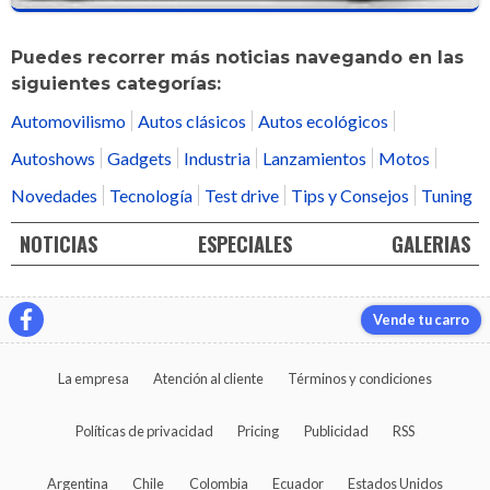
Puedes recorrer más noticias navegando en las
siguientes categorías:
Automovilismo
Autos clásicos
Autos ecológicos
Autoshows
Gadgets
Industria
Lanzamientos
Motos
Novedades
Tecnología
Test drive
Tips y Consejos
Tuning
NOTICIAS
ESPECIALES
GALERIAS
Vende tu carro
La empresa
Atención al cliente
Términos y condiciones
Políticas de privacidad
Pricing
Publicidad
RSS
Argentina
Chile
Colombia
Ecuador
Estados Unidos