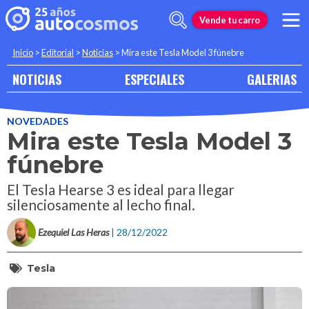
Vende tu carro
Inicio
>
Editorial
>
Noticias
>
Mira este Tesla Model 3 fúnebre
NOTICIAS
ESPECIALES
GALERIAS
NOVEDADES
Mira este Tesla Model 3
fúnebre
El Tesla Hearse 3 es ideal para llegar
silenciosamente al lecho final.
Ezequiel Las Heras
| 28/12/2022
Tesla