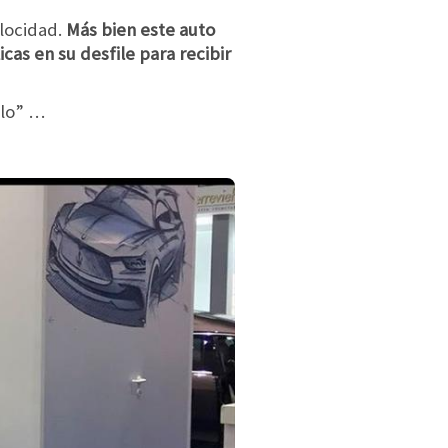
elocidad.
Más bien este auto
cas en su desfile para recibir
llo” …