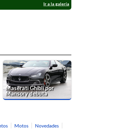
Ir a la galería
Maserati Ghibli por
Mansory debuta
ntos
Motos
Novedades