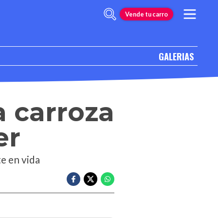
Vende tu carro
GALERIAS
a carroza
er
te en vida