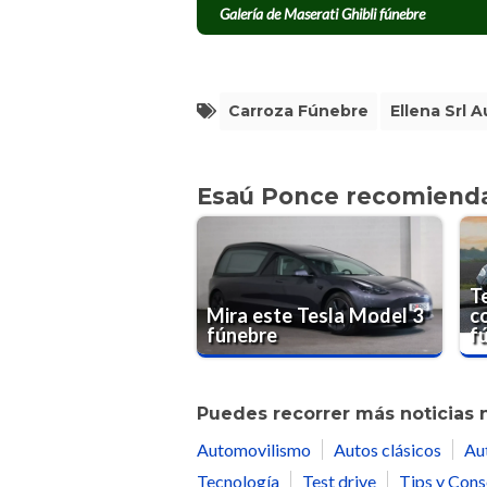
Galería de Maserati Ghibli fúnebre
Carroza Fúnebre
Ellena Srl 
Esaú Ponce recomiend
T
Mira este Tesla Model 3
c
fúnebre
f
Puedes recorrer más noticias 
Automovilismo
Autos clásicos
Au
Tecnología
Test drive
Tips y Cons