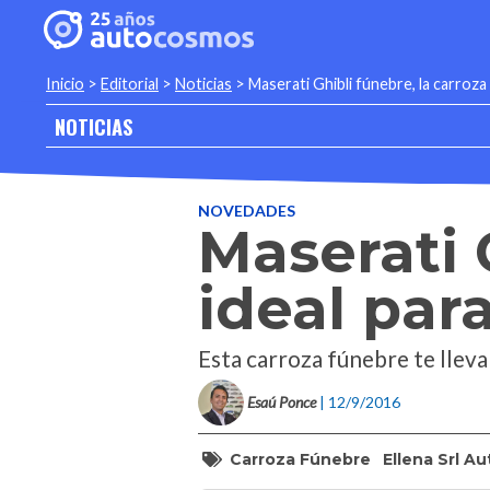
Inicio
>
Editorial
>
Noticias
>
Maserati Ghibli fúnebre, la carroz
NOTICIAS
NOVEDADES
Maserati 
ideal pa
Esta carroza fúnebre te lleva
Esaú Ponce
| 12/9/2016
Carroza Fúnebre
Ellena Srl A