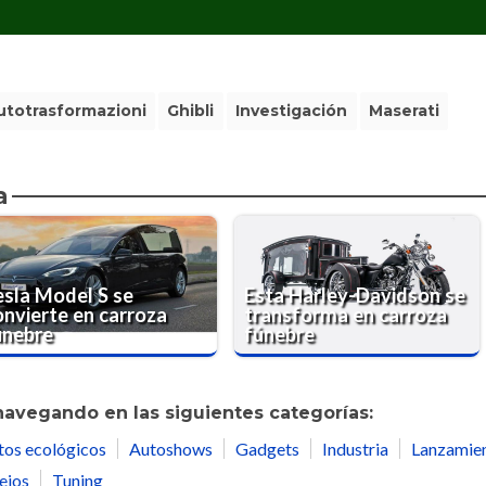
Autotrasformazioni
Ghibli
Investigación
Maserati
a
esla Model S se
Esta Harley-Davidson se
onvierte en carroza
transforma en carroza
únebre
fúnebre
navegando en las siguientes categorías:
tos ecológicos
Autoshows
Gadgets
Industria
Lanzamie
ejos
Tuning