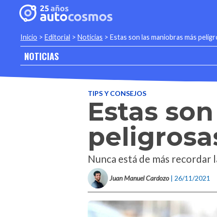
Inicio
>
Editorial
>
Noticias
>
Estas son las maniobras más peligr
NOTICIAS
TIPS Y CONSEJOS
Estas son
peligrosa
Nunca está de más recordar l
Juan Manuel Cardozo
| 26/11/2021