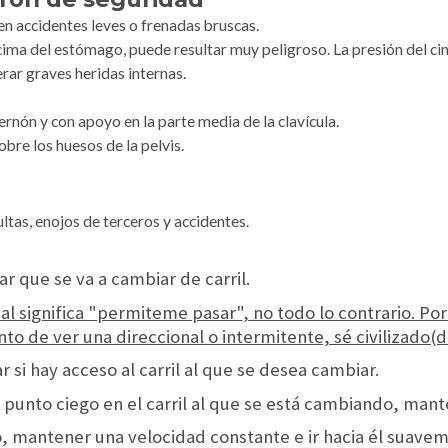
en accidentes leves o frenadas bruscas.
encima del estómago, puede resultar muy peligroso. La presión del ci
ar graves heridas internas.
ernón y con apoyo en la parte media de la clavícula.
obre los huesos de la pelvis.
ltas, enojos de terceros y accidentes.
sar que se va a cambiar de carril.
al significa "permiteme pasar", no todo lo contrario. Po
to de ver una direccional o intermitente, sé civilizado(d
ar si hay acceso al carril al que se desea cambiar.
su punto ciego en el carril al que se está cambiando, mant
do, mantener una velocidad constante e ir hacia él suav