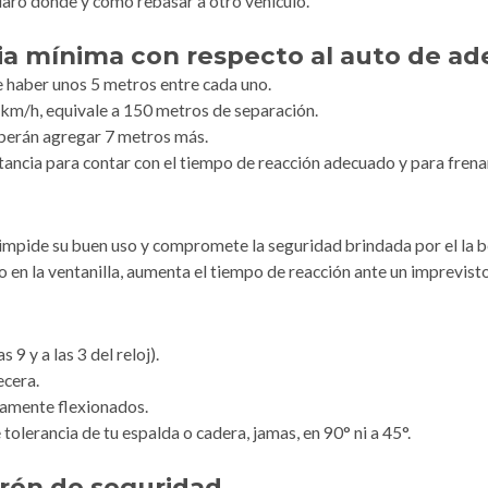
laro dónde y cómo rebasar a otro vehículo.
cia mínima con respecto al auto de ad
e haber unos 5 metros entre cada uno.
 km/h, equivale a 150 metros de separación.
deberán agregar 7 metros más.
ancia para contar con el tiempo de reacción adecuado y para frenar
impide su buen uso y compromete la seguridad brindada por el la bo
o en la ventanilla, aumenta el tiempo de reacción ante un imprevisto
 9 y a las 3 del reloj).
ecera.
namente flexionados.
tolerancia de tu espalda o cadera, jamas, en 90° ni a 45°.
urón de seguridad