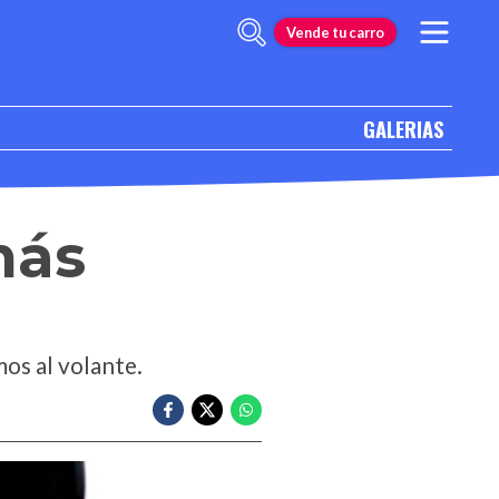
Vende tu carro
GALERIAS
más
os al volante.