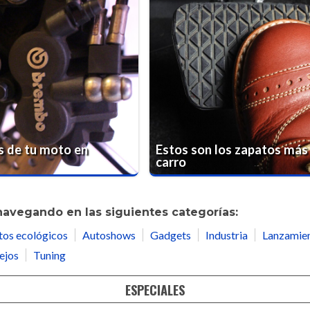
s de tu moto en
Estos son los zapatos más
carro
navegando en las siguientes categorías:
tos ecológicos
Autoshows
Gadgets
Industria
Lanzamie
ejos
Tuning
ESPECIALES