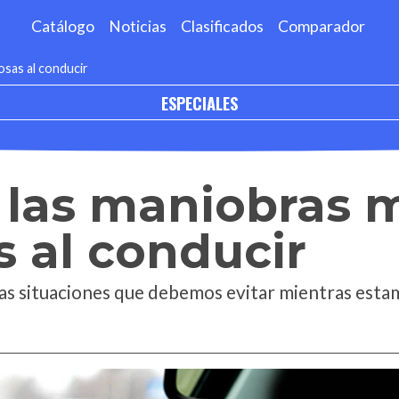
Catálogo
Noticias
Clasificados
Comparador
osas al conducir
ESPECIALES
 las maniobras 
s al conducir
as situaciones que debemos evitar mientras estam