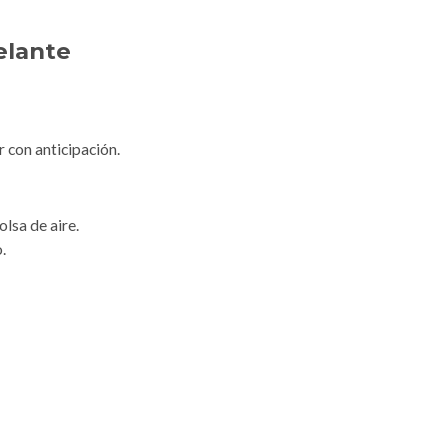
elante
 con anticipación.
lsa de aire.
.