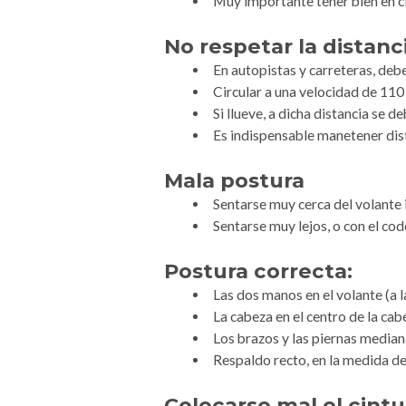
Muy importante tener bien en c
No respetar la distan
En autopistas y carreteras, deb
Circular a una velocidad de 110
Si llueve, a dicha distancia se 
Es indispensable manetener dist
Mala postura
Sentarse muy cerca del volante 
Sentarse muy lejos, o con el cod
Postura correcta:
Las dos manos en el volante (a las
La cabeza en el centro de la cab
Los brazos y las piernas media
Respaldo recto, en la medida de 
Colocarse mal el cint