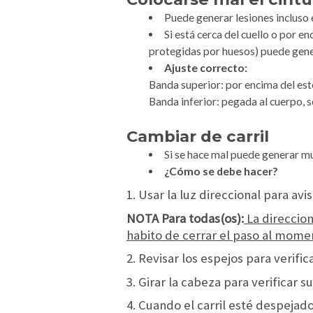
Puede generar lesiones incluso 
Si está cerca del cuello o por 
protegidas por huesos) puede gener
Ajuste correcto:
Banda superior:
por encima del est
Banda inferior: pegada al cuerpo, s
Cambiar de carril
Si se hace mal puede generar mu
¿Cómo se debe hacer?
1. Usar la luz direccional para avi
NOTA Para todas(os):
La direccion
habito de cerrar el paso al momen
2. Revisar los espejos para verific
3. Girar la cabeza para verificar 
4. Cuando el carril esté despeja