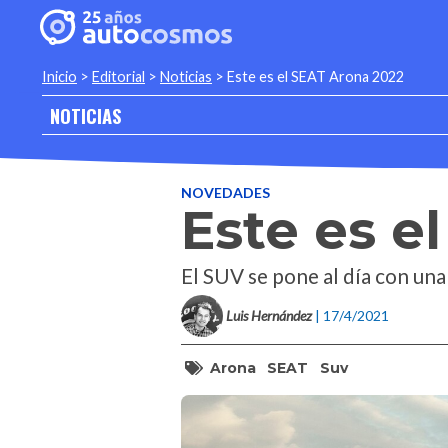
Inicio
>
Editorial
>
Noticias
>
Este es el SEAT Arona 2022
NOTICIAS
NOVEDADES
Este es e
El SUV se pone al día con un
Luis Hernández
| 17/4/2021
Arona
SEAT
Suv