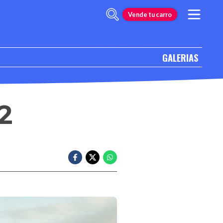
Vende tu carro
GALERIAS
2