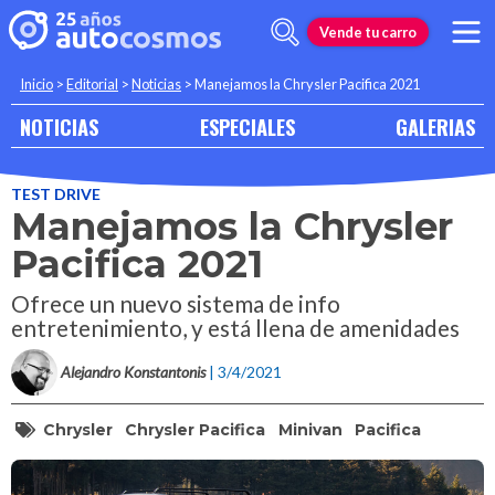
Vende tu carro
Inicio
>
Editorial
>
Noticias
>
Manejamos la Chrysler Pacifica 2021
NOTICIAS
ESPECIALES
GALERIAS
TEST DRIVE
Manejamos la Chrysler
Pacifica 2021
Ofrece un nuevo sistema de info
entretenimiento, y está llena de amenidades
Alejandro Konstantonis
| 3/4/2021
Chrysler
Chrysler Pacifica
Minivan
Pacifica