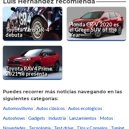
Luis Hernández recomienda
Honda CR-V 2020 es
Toyota Yaris GR-4
el Green SUV of the
debuta
Year
Toyota RAV4 Prime
2021 se presenta
Puedes recorrer más noticias navegando en las
siguientes categorías:
Automovilismo
Autos clásicos
Autos ecológicos
Autoshows
Gadgets
Industria
Lanzamientos
Motos
Novedades
Tecnología
Test drive
Tips y Consejos
Tuning