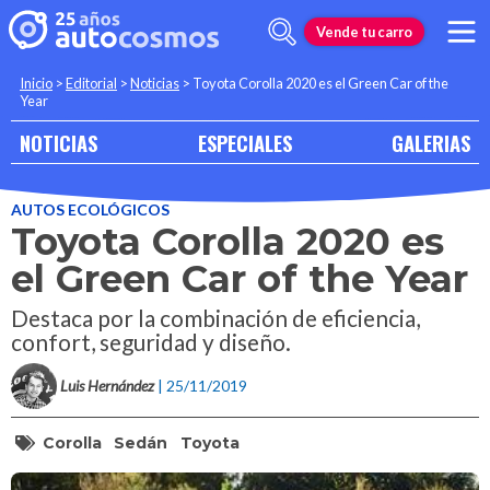
Vende tu carro
Inicio
>
Editorial
>
Noticias
>
Toyota Corolla 2020 es el Green Car of the
Year
NOTICIAS
ESPECIALES
GALERIAS
AUTOS ECOLÓGICOS
Toyota Corolla 2020 es
el Green Car of the Year
Destaca por la combinación de eficiencia,
confort, seguridad y diseño.
Luis Hernández
| 25/11/2019
Corolla
Sedán
Toyota