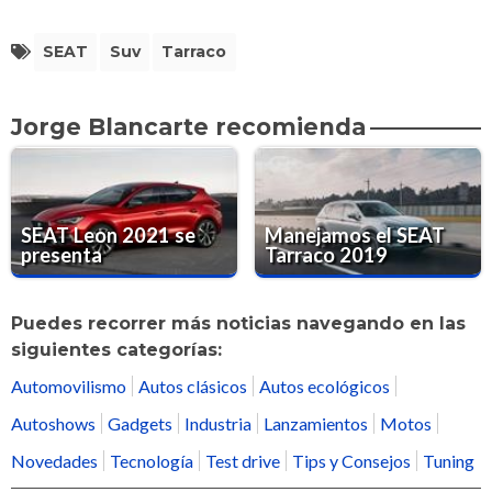
SEAT
Suv
Tarraco
Jorge Blancarte recomienda
SEAT Leon 2021 se
Manejamos el SEAT
presenta
Tarraco 2019
Puedes recorrer más noticias navegando en las
siguientes categorías:
Automovilismo
Autos clásicos
Autos ecológicos
Autoshows
Gadgets
Industria
Lanzamientos
Motos
Novedades
Tecnología
Test drive
Tips y Consejos
Tuning