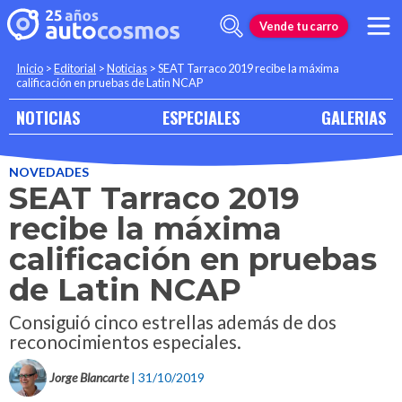
Vende tu carro
Inicio
>
Editorial
>
Noticias
>
SEAT Tarraco 2019 recibe la máxima
calificación en pruebas de Latin NCAP
NOTICIAS
ESPECIALES
GALERIAS
NOVEDADES
SEAT Tarraco 2019
recibe la máxima
calificación en pruebas
de Latin NCAP
Consiguió cinco estrellas además de dos
reconocimientos especiales.
Jorge Blancarte
| 31/10/2019