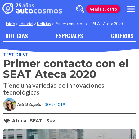
Vende tu carro
Inicio
>
Editorial
>
Noticias
>
Primer contacto con el SEAT Ateca 2020
NOTICIAS
ESPECIALES
GALERIAS
TEST DRIVE
Primer contacto con el
SEAT Ateca 2020
Tiene una variedad de innovaciones
tecnológicas
Astrid Zapata
| 30/9/2019
Ateca
SEAT
Suv