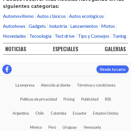
siguientes categorías:
Automovilismo
Autos clásicos
Autos ecológicos
Autoshows
Gadgets
Industria
Lanzamientos
Motos
Novedades
Tecnología
Test drive
Tips y Consejos
Tuning
NOTICIAS
ESPECIALES
GALERIAS
Vende tu carro
La empresa
Atención al cliente
Términos y condiciones
Políticas de privacidad
Pricing
Publicidad
RSS
Argentina
Chile
Colombia
Ecuador
Estados Unidos
México
Perú
Uruguay
Venezuela