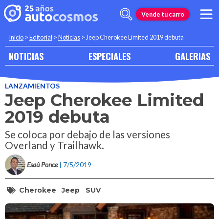
Vende tu carro
Inicio
>
Editorial
>
Noticias
>
Jeep Cherokee Limited 2019 debuta
NOTICIAS
ESPECIALES
GALERIAS
LANZAMIENTOS
Jeep Cherokee Limited
2019 debuta
Se coloca por debajo de las versiones
Overland y Trailhawk.
Esaú Ponce
| 7/5/2019
Cherokee
Jeep
SUV