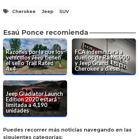
Cherokee
Jeep
SUV
Esaú Ponce recomienda
Razones por la que los
FCA indemnizará a
vehículos Jeep tienen
dueños de Ram 1500
el sello Trail Rated
y Jeep Grand
4x4
Cherokee a diesel
Jeep Gladiator Launch
Edition 2020 estará
limitada a 4,190
unidades
Puedes recorrer más noticias navegando en las
siguientes categorías: