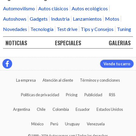
Automovilismo
Autos clásicos
Autos ecológicos
Autoshows
Gadgets
Industria
Lanzamientos
Motos
Novedades
Tecnología
Test drive
Tips y Consejos
Tuning
NOTICIAS
ESPECIALES
GALERIAS
Vende tu carro
La empresa
Atención al cliente
Términos y condiciones
Políticas de privacidad
Pricing
Publicidad
RSS
Argentina
Chile
Colombia
Ecuador
Estados Unidos
México
Perú
Uruguay
Venezuela
© 1999 - 2026 Autocosmos.com | Todos los derechos