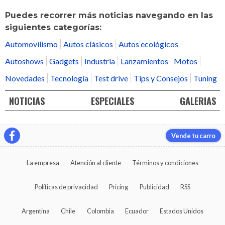
Puedes recorrer más noticias navegando en las
siguientes categorías:
Automovilismo
Autos clásicos
Autos ecológicos
Autoshows
Gadgets
Industria
Lanzamientos
Motos
Novedades
Tecnología
Test drive
Tips y Consejos
Tuning
NOTICIAS
ESPECIALES
GALERIAS
Vende tu carro
La empresa
Atención al cliente
Términos y condiciones
Políticas de privacidad
Pricing
Publicidad
RSS
Argentina
Chile
Colombia
Ecuador
Estados Unidos