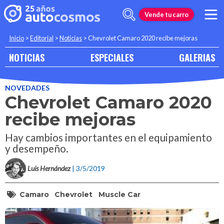
Vende tu carro
Inicio
>
Editorial
>
Noticias
>
Chevrolet Camaro 2020 recibe mejoras
NOTICIAS
ESPECIALES
GALERIAS
NOVEDADES
Chevrolet Camaro 2020
recibe mejoras
Hay cambios importantes en el equipamiento
y desempeño.
Luis Hernández
| 3/5/2019
Camaro
Chevrolet
Muscle Car