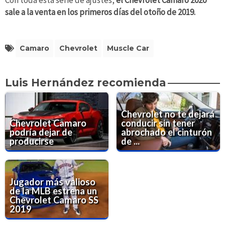
Con toda esta serie de ajustes,
el Chevrolet Camaro 2020
sale a la venta en los primeros días del otoño de 2019.
Camaro
Chevrolet
Muscle Car
Luis Hernández recomienda
Chevrolet no te dejará
Chevrolet Camaro
conducir sin tener
podría dejar de
abrochado el cinturón
producirse
de ...
Jugador más valioso
de la MLB estrena un
Chevrolet Camaro SS
2019