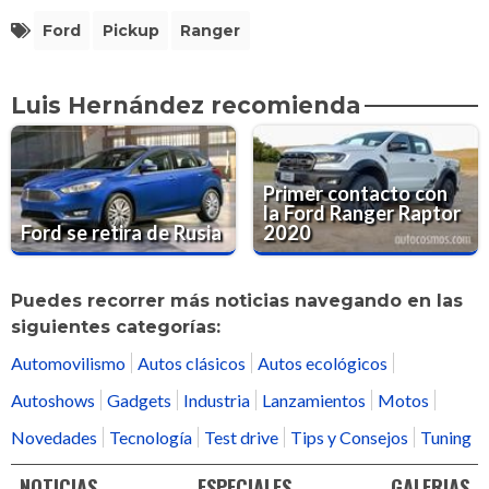
Ford
Pickup
Ranger
Luis Hernández recomienda
Primer contacto con
la Ford Ranger Raptor
Ford se retira de Rusia
2020
Puedes recorrer más noticias navegando en las
siguientes categorías:
Automovilismo
Autos clásicos
Autos ecológicos
Autoshows
Gadgets
Industria
Lanzamientos
Motos
Novedades
Tecnología
Test drive
Tips y Consejos
Tuning
NOTICIAS
ESPECIALES
GALERIAS