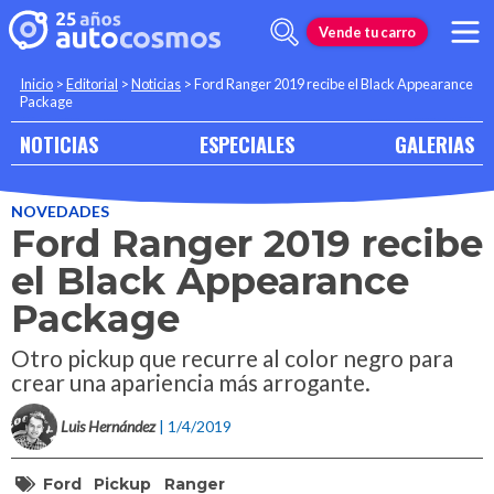
Vende tu carro
Inicio
>
Editorial
>
Noticias
>
Ford Ranger 2019 recibe el Black Appearance
Package
NOTICIAS
ESPECIALES
GALERIAS
NOVEDADES
Ford Ranger 2019 recibe
el Black Appearance
Package
Otro pickup que recurre al color negro para
crear una apariencia más arrogante.
Luis Hernández
| 1/4/2019
Ford
Pickup
Ranger