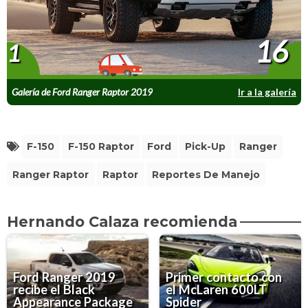
16
1
Galería de Ford Ranger Raptor 2019
Ir a la galería
F-150
F-150 Raptor
Ford
Pick-Up
Ranger
Ranger Raptor
Raptor
Reportes De Manejo
Hernando Calaza recomienda
Ford Ranger 2019
Primer contacto con
recibe el Black
el McLaren 600LT
Appearance Package
Spider