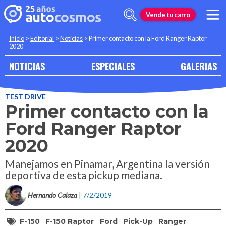
Vende tu carro
Inicio
>
Editorial
>
Noticias
>
Primer contacto con la Ford Ranger Raptor
2020
NOTICIAS
ESPECIALES
GALERIAS
TEST DRIVE
Primer contacto con la
Ford Ranger Raptor
2020
Manejamos en Pinamar, Argentina la versión
deportiva de esta pickup mediana.
Hernando Calaza
| 7/2/2019
F-150
F-150 Raptor
Ford
Pick-Up
Ranger