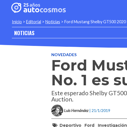
Inicio
>
Editorial
>
Noticias
>
Ford Mustang Shelby GT500 2020 
NOTICIAS
NOVEDADES
Ford Mus
No. 1 es 
Este esperado Shelby GT500 
Auction.
Luis Hernández
| 21/1/2019
Deportivo
Ford
Investigación