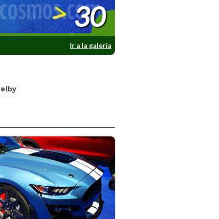
30
Ir a la galería
elby