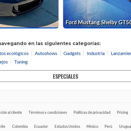
Ford Mustang Shelby GT5
navegando en las siguientes categorías:
tos ecológicos
Autoshows
Gadgets
Industria
Lanzamie
ejos
Tuning
ESPECIALES
ción al cliente
Términos y condiciones
Políticas de privacidad
Pricing
hile
Colombia
Ecuador
Estados Unidos
México
Perú
Urugu