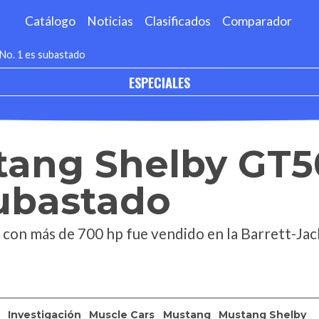
Catálogo
Noticias
Clasificados
Comparador
No. 1 es subastado
ESPECIALES
tang Shelby GT5
subastado
con más de 700 hp fue vendido en la Barrett-Jac
Investigación
Muscle Cars
Mustang
Mustang Shelby