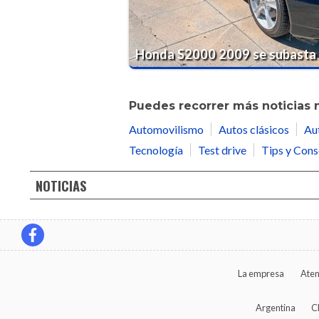
Honda S2000 2009 se subasta
Puedes recorrer más noticias 
Automovilismo
Autos clásicos
Au
Tecnología
Test drive
Tips y Cons
NOTICIAS
La empresa
Aten
Argentina
C