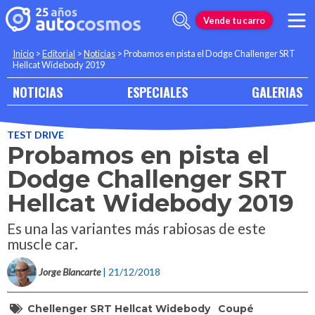
Vende tu carro
Inicio
>
Editorial
>
Noticias
>
Probamos en pista el Dodge Challenger SRT
Hellcat Widebody 2019
NOTICIAS
ESPECIALES
GALERIAS
TEST DRIVE
Probamos en pista el
Dodge Challenger SRT
Hellcat Widebody 2019
Es una las variantes más rabiosas de este
muscle car.
Jorge Blancarte
| 21/12/2018
Chellenger SRT Hellcat Widebody
Coupé