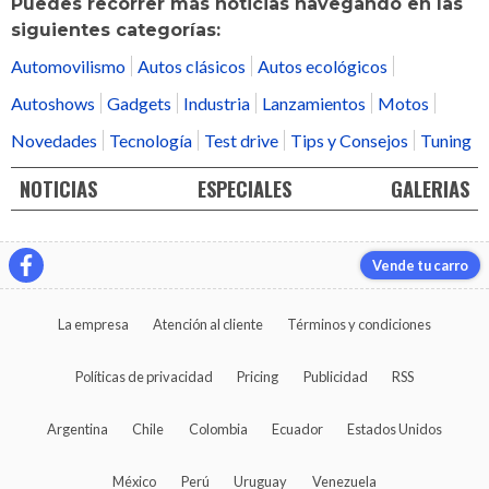
Puedes recorrer más noticias navegando en las
siguientes categorías:
Automovilismo
Autos clásicos
Autos ecológicos
Autoshows
Gadgets
Industria
Lanzamientos
Motos
Novedades
Tecnología
Test drive
Tips y Consejos
Tuning
NOTICIAS
ESPECIALES
GALERIAS
Vende tu carro
La empresa
Atención al cliente
Términos y condiciones
Políticas de privacidad
Pricing
Publicidad
RSS
Argentina
Chile
Colombia
Ecuador
Estados Unidos
México
Perú
Uruguay
Venezuela