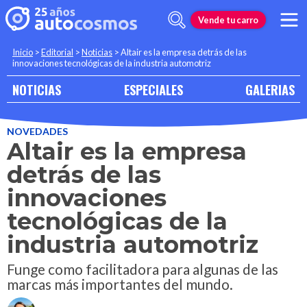
Vende tu carro
Inicio
>
Editorial
>
Noticias
>
Altair es la empresa detrás de las
innovaciones tecnológicas de la industria automotriz
NOTICIAS
ESPECIALES
GALERIAS
NOVEDADES
Altair es la empresa
detrás de las
innovaciones
tecnológicas de la
industria automotriz
Funge como facilitadora para algunas de las
marcas más importantes del mundo.