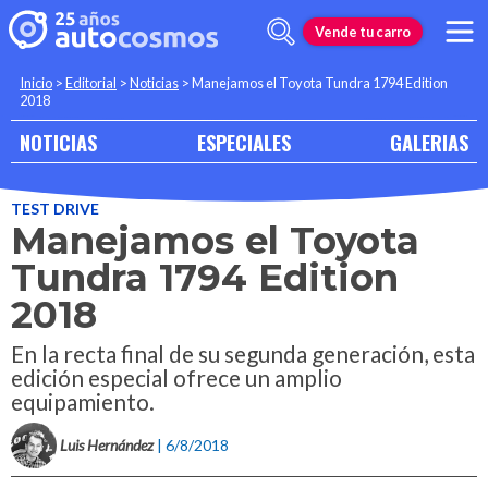
Vende tu carro
Inicio
>
Editorial
>
Noticias
>
Manejamos el Toyota Tundra 1794 Edition
2018
NOTICIAS
ESPECIALES
GALERIAS
TEST DRIVE
Manejamos el Toyota
Tundra 1794 Edition
2018
En la recta final de su segunda generación, esta
edición especial ofrece un amplio
equipamiento.
Luis Hernández
| 6/8/2018