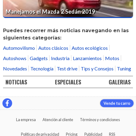
Manejamos el Mazda 2 Sedán 2019
Puedes recorrer más noticias navegando en las
siguientes categorías:
Automovilismo
Autos clásicos
Autos ecológicos
Autoshows
Gadgets
Industria
Lanzamientos
Motos
Novedades
Tecnología
Test drive
Tips y Consejos
Tuning
NOTICIAS
ESPECIALES
GALERIAS
Vende tu carro
La empresa
Atención al cliente
Términos y condiciones
Políticas de privacidad
Pricing
Publicidad
RSS