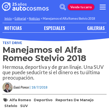
Vende tu carro
Inicio
>
Editorial
>
Noticias
>
Manejamos el Alfa Romeo Stelvio 2018
NOTICIAS
ESPECIALES
GALERIAS
TEST DRIVE
Manejamos el Alfa
Romeo Stelvio 2018
Hermosa, deportiva y de gran linaje. Una SUV
que puede seducirte si el dinero es tu última
preocupación.
Esaú Ponce
| 18/7/2018
Alfa Romeo
Deportivo
Reportes De Manejo
Stelvio
SUV