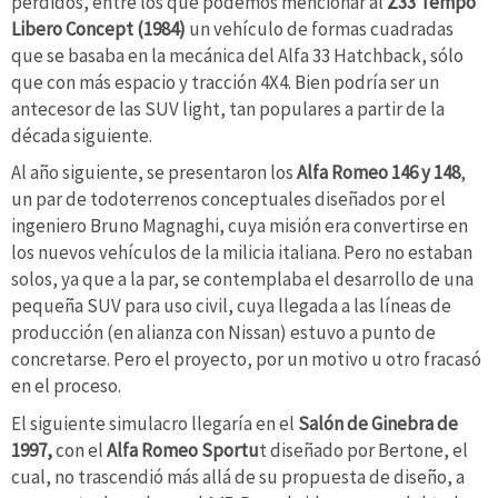
perdidos, entre los que podemos mencionar al
Z33 Tempo
Libero Concept (1984)
un vehículo de formas cuadradas
que se basaba en la mecánica del Alfa 33 Hatchback, sólo
que con más espacio y tracción 4X4. Bien podría ser un
antecesor de las SUV light, tan populares a partir de la
década siguiente.
Al año siguiente, se presentaron los
Alfa Romeo 146 y 148
,
un par de todoterrenos conceptuales diseñados por el
ingeniero Bruno Magnaghi, cuya misión era convertirse en
los nuevos vehículos de la milicia italiana. Pero no estaban
solos, ya que a la par, se contemplaba el desarrollo de una
pequeña SUV para uso civil, cuya llegada a las líneas de
producción (en alianza con Nissan) estuvo a punto de
concretarse. Pero el proyecto, por un motivo u otro fracasó
en el proceso.
El siguiente simulacro llegaría en el
Salón de Ginebra de
1997,
con el
Alfa Romeo Sportu
t diseñado por Bertone, el
cual, no trascendió más allá de su propuesta de diseño, a