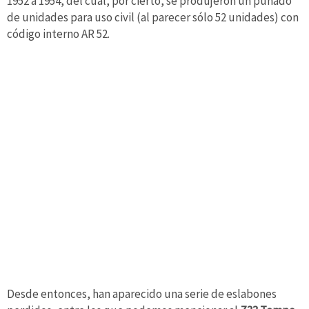
1952 a 1954, del cual, por cierto, se produjeron un puñado
de unidades para uso civil (al parecer sólo 52 unidades) con
código interno AR 52.
Desde entonces, han aparecido una serie de eslabones