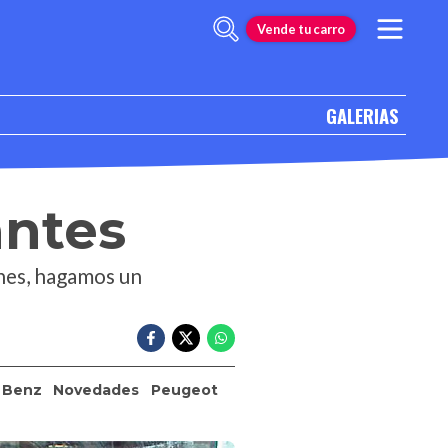
Vende tu carro
GALERIAS
antes
ones, hagamos un
 Benz
Novedades
Peugeot