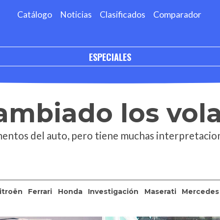
Catálogo
Noticias
Clasificados
Comparador
ESPECIALES
ambiado los vol
ementos del auto, pero tiene muchas interpretaci
itroën
Ferrari
Honda
Investigación
Maserati
Mercedes