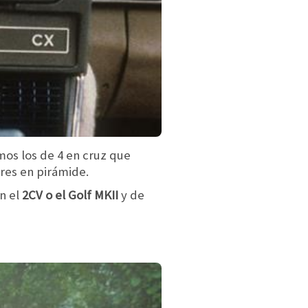
mos los de 4 en cruz que
ores en pirámide.
n el
2CV o el Golf MKII
y de