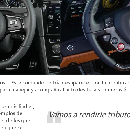
ados…
Este comando podría desaparecer con la prolifera
 para manejar y acompaña al auto desde sus primeras ép
los más lindos,
vamos a rendirle tribut
jemplos de
te, de los que
cen que se