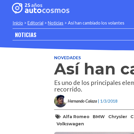
Inicio
>
Editorial
>
Noticias
>
Así han cambiado los volantes
NOTICIAS
NOVEDADES
Así han c
Es uno de los principales el
recorrido.
Hernando Calaza
| 1/3/2018
Alfa Romeo
BMW
Chrysler
C
Volkswagen