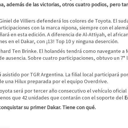
ma, además de las victorias, otros cuatro podios, pero t
iniel de Villiers defenderá los colores de Toyota. El sud
articipaciones con la marca nipona, siempre con el alem
rá en esta edición. A diferencia de Al-Attiyah, el africa
nes en el Dakar, con ¡13! Top 10 y ninguna deserción.
rnhard Ten Brinke. El holandés tendrá como navegante a M
 de ausencia. Sobre cuatro participaciones, obtuvo un 7°
á asistido por TGR Argentina. La filial local participará p
de una Hilux preparada por el equipo Overdrive.
yota será por tercer año consecutivo el vehículo oficial
menos que 42 unidades que contarán con el soporte del
E
onquistar su primer Dakar. Tiene con qué.