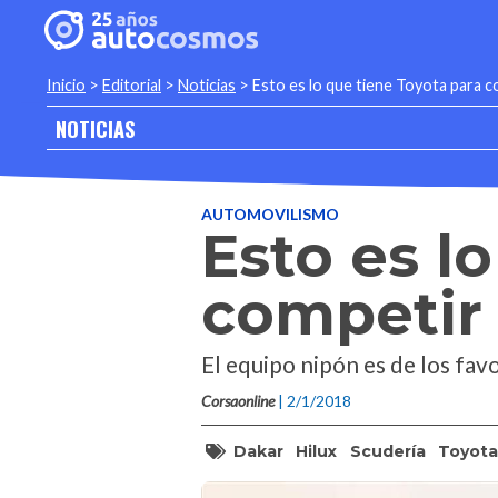
Inicio
>
Editorial
>
Noticias
>
Esto es lo que tiene Toyota para c
NOTICIAS
AUTOMOVILISMO
Esto es l
competir 
El equipo nipón es de los fav
Corsaonline
| 2/1/2018
Dakar
Hilux
Scudería
Toyota