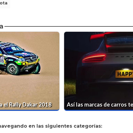
ota
a
a el Rally Dakar 2018
Así las marcas de carros t
navegando en las siguientes categorías: