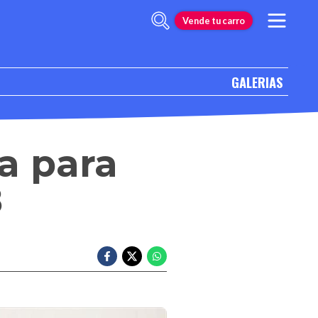
Vende tu carro
GALERIAS
ta para
8