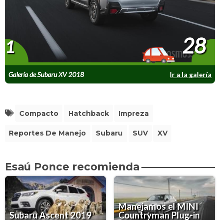
28
1
Galería de Subaru XV 2018
Ir a la galería
Compacto
Hatchback
Impreza
Reportes De Manejo
Subaru
SUV
XV
Esaú Ponce recomienda
Manejamos el MINI
Subaru Ascent 2019
Countryman Plug-in