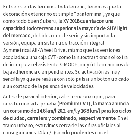
Entrados en los términos todoterreno, tenemos que la
decoración exterior no es simple “pantomima”, ya que
como todo buen Subaru, l
a XV 2018 cuenta con una
capacidad todoterreno superior a la mayoría de SUV light
del mercado
, debido a que de serie y sin importar la
versión, equipa un sistema de tracción integral
Symmetrical All-Wheel Drive, mismo que las versiones
acopladas a una caja CVT (como la nuestra) tienen el extra
de incorporar el asistente X-MODE, muy útil en caminos de
baja adherencia o en pendientes. Su activación es muy
sencilla ya que se realiza con sólo pulsar un botón ubicado
a un costado de la palanca de velocidades.
Antes de pasar al interior, cabe mencionar que, para
nuestra unidad a prueba
(Premium CVT)
,
la marca anuncia
un consumo de 14.6 km/l 20.2 km/l y 16.8 km/l para los ciclos
de ciudad, carretera y combinado, respectivamente
. En el
tramo urbano, estuvimos cerca de las cifras oficiales al
conseguir unos 14 km/l (siendo prudentes con el