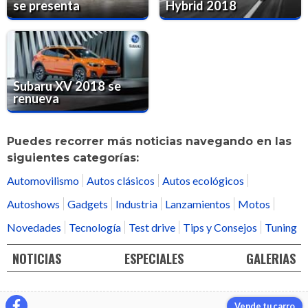
se presenta
Hybrid 2018
Subaru XV 2018 se
renueva
Puedes recorrer más noticias navegando en las
siguientes categorías:
Automovilismo
Autos clásicos
Autos ecológicos
Autoshows
Gadgets
Industria
Lanzamientos
Motos
Novedades
Tecnología
Test drive
Tips y Consejos
Tuning
NOTICIAS
ESPECIALES
GALERIAS
Vende tu carro