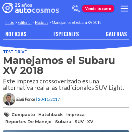
Vende tu carro
Inicio
>
Editorial
>
Noticias
>
Manejamos el Subaru XV 2018
NOTICIAS
ESPECIALES
GALERIAS
TEST DRIVE
Manejamos el Subaru
XV 2018
Este Impreza crossoverizado es una
alternativa real a las tradicionales SUV Light.
Esaú Ponce
| 20/11/2017
Compacto
Hatchback
Impreza
Reportes De Manejo
Subaru
SUV
XV