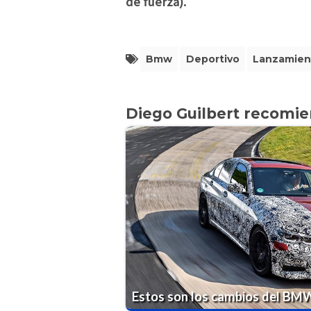
de fuerza).
Bmw
Deportivo
Lanzamien
Diego Guilbert recomi
Estos son los cambios del BMW