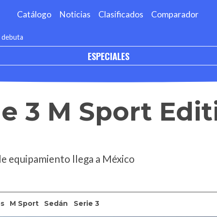
Catálogo
Noticias
Clasificados
Comparador
 debuta
ESPECIALES
 3 M Sport Edit
de equipamiento llega a México
s
M Sport
Sedán
Serie 3