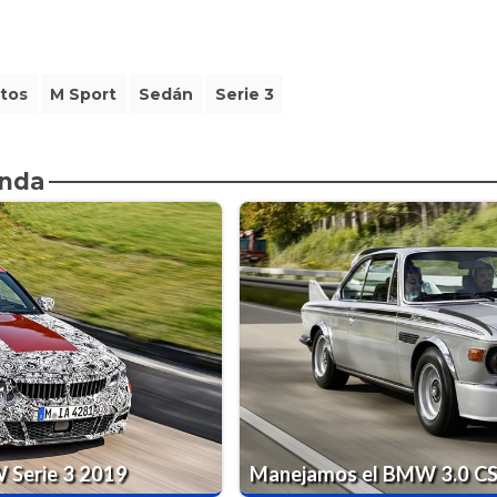
tos
M Sport
Sedán
Serie 3
enda
 Serie 3 2019
Manejamos el BMW 3.0 CS