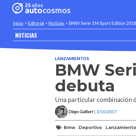
Inicio
>
Editorial
>
Noticias
>
BMW Serie 3 M Sport Edition 2018
NOTICIAS
LANZAMIENTOS
BMW Serie
debuta
Una particular combinación 
Diego Guilbert
| 3/10/2017
Bmw
Deportivo
Lanzamiento