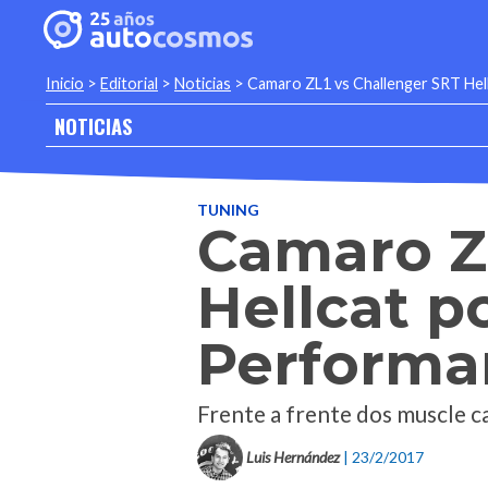
Inicio
>
Editorial
>
Noticias
>
Camaro ZL1 vs Challenger SRT Hel
NOTICIAS
TUNING
Camaro ZL
Hellcat 
Performa
Frente a frente dos muscle c
Luis Hernández
| 23/2/2017