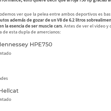
podemos ver que la pelea entre ambos deportivos es bas
utos además de gozar de un V8 de 6.2 litros sobrealime
en la esencia de ser muscle cars
. Antes de ver el video y
za de esta dupla de amercianos:
 Hennessey HPE750
entado
ades
Hellcat
entado