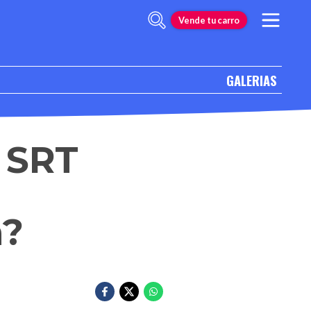
Vende tu carro
GALERIAS
 SRT
a?