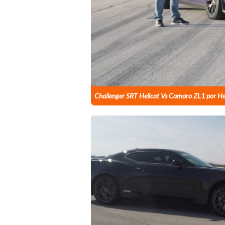
Challenger SRT Hellcat Vs Camaro ZL1 por H