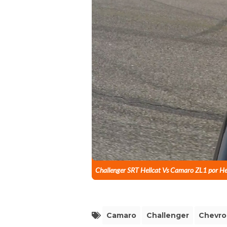
Challenger SRT Hellcat Vs Camaro ZL1 por H
Camaro
Challenger
Chevro