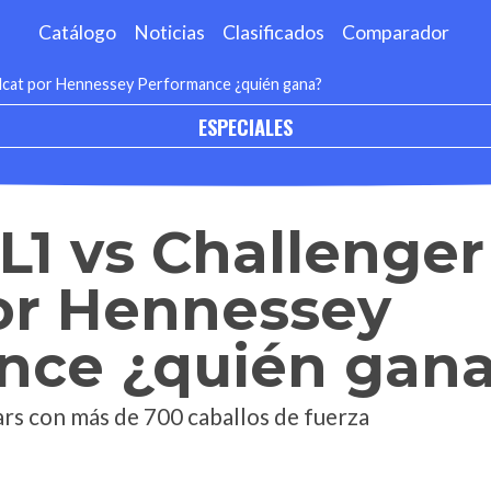
Catálogo
Noticias
Clasificados
Comparador
lcat por Hennessey Performance ¿quién gana?
ESPECIALES
1 vs Challenger
por Hennessey
nce ¿quién gan
ars con más de 700 caballos de fuerza